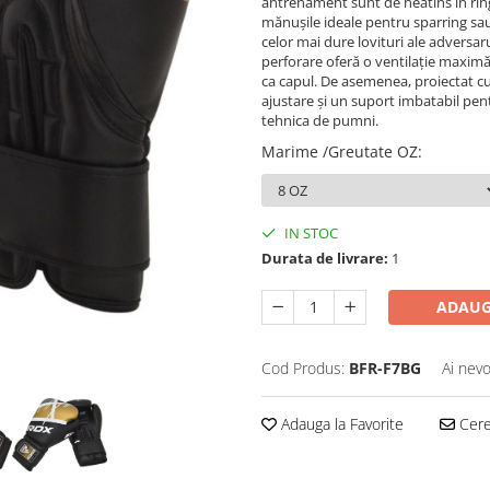
antrenament sunt de neatins în ring. 
mănușile ideale pentru sparring sau
celor mai dure lovituri ale adversar
perforare oferă o ventilație maximă,
ca capul. De asemenea, proiectat cu 
ajustare și un suport imbatabil pent
tehnica de pumni.
Marime /Greutate OZ
:
IN STOC
Durata de livrare:
1
ADAUG
Cod Produs:
BFR-F7BG
Ai nevo
Adauga la Favorite
Cere 