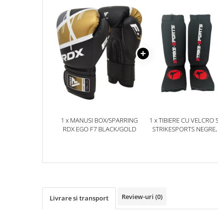
Dresuri/Echipament
Accesorii Lupte/Wrestling
Suprafete de lupta/Dotari sala
Suprafete de Lupta/Antrenament
Dotari Sala/Dojo
Nutritie
Shakere
Proteine & Aminoacizi
Suplimente pt Masa Musculara
1 x MANUSI BOX/SPARRING
1 x TIBIERE CU VELCRO 
PRE-Workout
RDX EGO F7 BLACK/GOLD
STRIKESPORTS NEGRE,
Ardere/Slabire
Creatina
Vitamine/Minerale
Medicina Sportiva/Recuperare
Review-uri
(0)
Livrare si transport