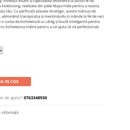
Învelișul întărit și căptușeala rezistentă la șocuri le fac
 kickboxing, realizate din piele Maya Hide pentru a rezista
ului tău. Cu perforații plasate strategic, aceste mănuși de
 eliminând transpirația și menținându-ți mâinile la fel de reci
o curea de încheietură cu cârlig și buclă inteligentă pentru
ru încheietura mâinii pentru a vă ajuta să vă perfecționați
A IN COS
ie de ajutor?
0763348930
informatii