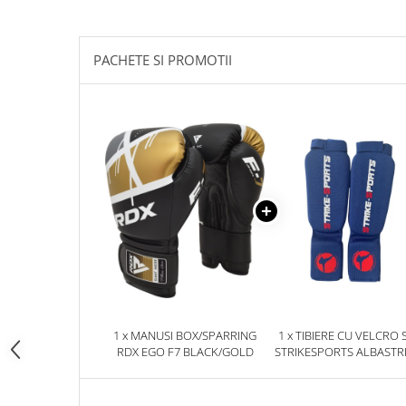
Palmare/Palete Box/Arte Martiale
Perne Antrenament Arte Martiale
PACHETE SI PROMOTII
Perne Antebrat/Pao
Manechini Arte Martiale
Echipament Antrenori
Imbracaminte sport
Sorturi Kickboxing / MMA
Tricouri / Maiouri
Trening/Compleu
Bluze / Hanorace/Geci
Sepci / Caciuli
Echipament compresie
Genti Echipament
1 x MANUSI BOX/SPARRING
1 x TIBIERE CU VELCRO 
Proteze/Protectii dentare
RDX EGO F7 BLACK/GOLD
STRIKESPORTS ALBASTR
Lupte/Wrestling
Incaltaminte