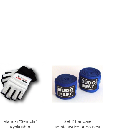
Manusi "Sentoki"
Set 2 bandaje
MANUSI
Kyokushin
semielastice Budo Best
KARATE M