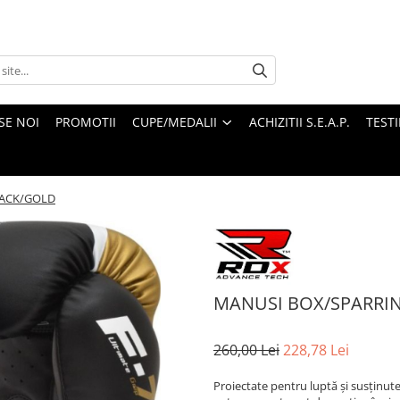
SE NOI
PROMOTII
CUPE/MEDALII
ACHIZITII S.E.A.P.
TEST
LACK/GOLD
MANUSI BOX/SPARRIN
260,00 Lei
228,78 Lei
Proiectate pentru luptă și susținut