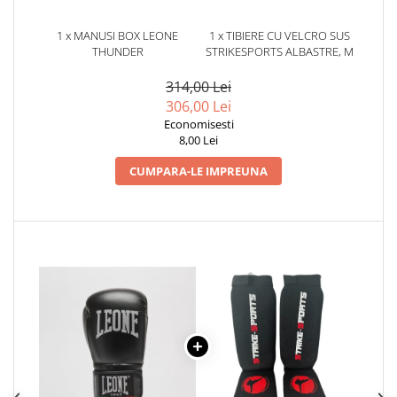
Dresuri/Echipament
1 x MANUSI BOX LEONE
1 x TIBIERE CU VELCRO SUS
Accesorii Lupte/Wrestling
THUNDER
STRIKESPORTS ALBASTRE, M
Suprafete de lupta/Dotari sala
314,00 Lei
Suprafete de Lupta/Antrenament
306,00 Lei
Dotari Sala/Dojo
Economisesti
Nutritie
8,00 Lei
Shakere
CUMPARA-LE IMPREUNA
Proteine & Aminoacizi
Suplimente pt Masa Musculara
PRE-Workout
Ardere/Slabire
Creatina
Vitamine/Minerale
Medicina Sportiva/Recuperare