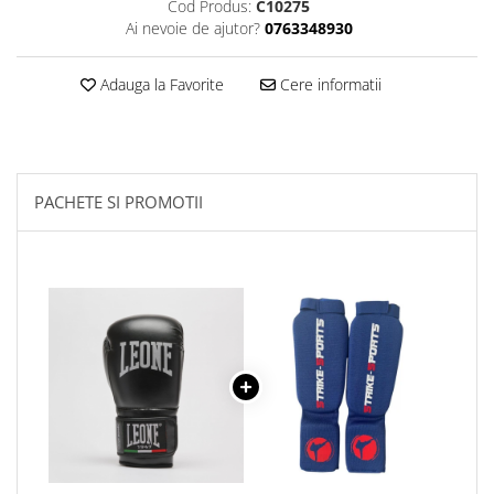
Cod Produs:
C10275
Ai nevoie de ajutor?
0763348930
Palmare/Palete Box/Arte Martiale
Perne Antrenament Arte Martiale
Adauga la Favorite
Cere informatii
Perne Antebrat/Pao
Manechini Arte Martiale
Echipament Antrenori
Imbracaminte sport
PACHETE SI PROMOTII
Sorturi Kickboxing / MMA
Tricouri / Maiouri
Trening/Compleu
Bluze / Hanorace/Geci
Sepci / Caciuli
Echipament compresie
Genti Echipament
Proteze/Protectii dentare
Lupte/Wrestling
Incaltaminte