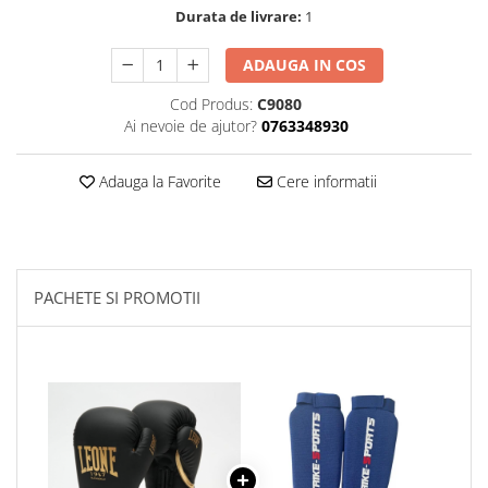
Durata de livrare:
1
Palmare/Palete Box/Arte Martiale
Perne Antrenament Arte Martiale
ADAUGA IN COS
Perne Antebrat/Pao
Cod Produs:
C9080
Manechini Arte Martiale
Ai nevoie de ajutor?
0763348930
Echipament Antrenori
Imbracaminte sport
Adauga la Favorite
Cere informatii
Sorturi Kickboxing / MMA
Tricouri / Maiouri
Trening/Compleu
PACHETE SI PROMOTII
Bluze / Hanorace/Geci
Sepci / Caciuli
Echipament compresie
Genti Echipament
Proteze/Protectii dentare
Lupte/Wrestling
Incaltaminte