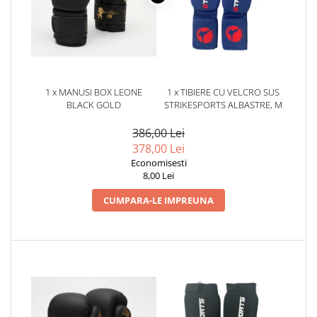
Dresuri/Echipament
Accesorii Lupte/Wrestling
Suprafete de lupta/Dotari sala
Suprafete de Lupta/Antrenament
Dotari Sala/Dojo
1 x MANUSI BOX LEONE
1 x TIBIERE CU VELCRO SUS
BLACK GOLD
STRIKESPORTS ALBASTRE, M
Nutritie
Shakere
386,00 Lei
378,00 Lei
Proteine & Aminoacizi
Economisesti
Suplimente pt Masa Musculara
8,00 Lei
PRE-Workout
CUMPARA-LE IMPREUNA
Ardere/Slabire
Creatina
Vitamine/Minerale
Medicina Sportiva/Recuperare