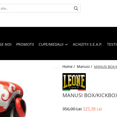
SE NOI
PROMOTII
CUPE/MEDALII
ACHIZITII S.E.A.P.
TEST
Home /
Manusi /
MANUSI BOX/K
MANUSI BOX/KICKBOX
356,00 Lei
325,38 Lei