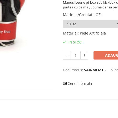
Manusi Leone pt box sau kickbox co
partea cu palma , Spuma densa pentr
Marime /Greutate OZ
:
Material
:
Piele Artificiala
IN STOC
ADAUG
Cod Produs:
SAK-MLMT5
Ai n
Cere informatii