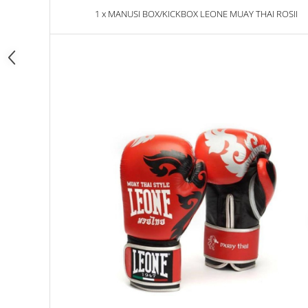
Dresuri/Echipament
1 x MANUSI BOX/KICKBOX LEONE MUAY THAI ROSII
Accesorii Lupte/Wrestling
Suprafete de lupta/Dotari sala
Suprafete de Lupta/Antrenament
Dotari Sala/Dojo
Nutritie
Shakere
Proteine & Aminoacizi
Suplimente pt Masa Musculara
PRE-Workout
Ardere/Slabire
Creatina
Vitamine/Minerale
Medicina Sportiva/Recuperare