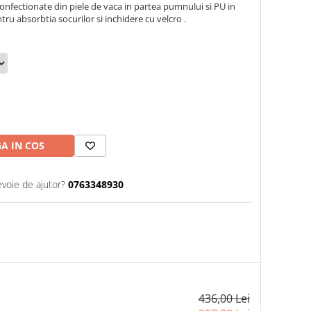
nfectionate din piele de vaca in partea pumnului si PU in
u absorbtia socurilor si inchidere cu velcro .
A IN COS
evoie de ajutor?
0763348930
436,00 Lei