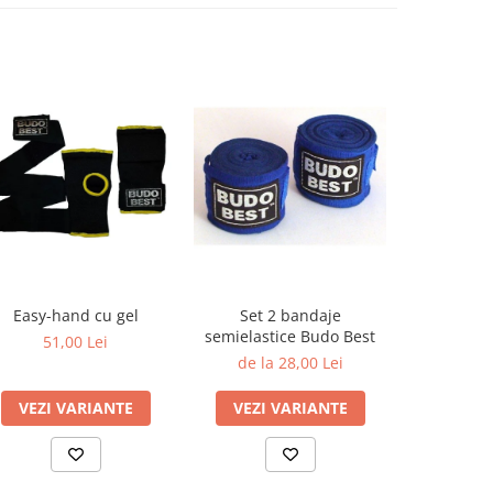
Easy-hand cu gel
Set 2 bandaje
MANUSI
semielastice Budo Best
KARATE M
51,00 Lei
de la 28,00 Lei
90
VEZI VARIANTE
VEZI VARIANTE
VEZI 