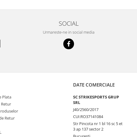
SOCIAL
Urmareste-ne in social media
DATE COMERCIALE
 Plata
SC STRIKESPORTS GRUP
SRL
e Retur
J40/2560/2017
Produselor
CUI:RO37141084
de Retur
Str Pincota nr 1 bl 16 sc 5 et
3 ap 137 sector 2
L
Bucuresti