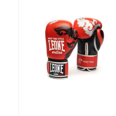
Palmare/Palete Box/Arte Martiale
Perne Antrenament Arte Martiale
Perne Antebrat/Pao
Manechini Arte Martiale
Echipament Antrenori
Imbracaminte sport
Sorturi Kickboxing / MMA
Tricouri / Maiouri
Trening/Compleu
Bluze / Hanorace/Geci
Sepci / Caciuli
Echipament compresie
Genti Echipament
Proteze/Protectii dentare
Lupte/Wrestling
Incaltaminte