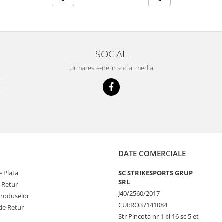
SOCIAL
Urmareste-ne in social media
DATE COMERCIALE
 Plata
SC STRIKESPORTS GRUP
SRL
e Retur
J40/2560/2017
Produselor
CUI:RO37141084
de Retur
Str Pincota nr 1 bl 16 sc 5 et