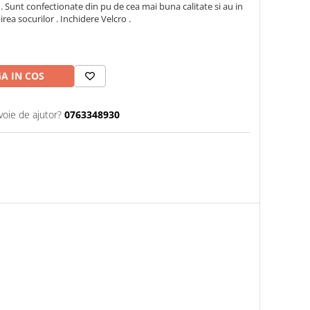
 Sunt confectionate din pu de cea mai buna calitate si au in
a socurilor . Inchidere Velcro .
A IN COS
voie de ajutor?
0763348930