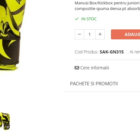
Manusi Box/Kickbox pentru juniori .
compozitie spuma densa pt absorbire
IN STOC
ADAUG
Cod Produs:
SAK-GN315
Ai ne
Cere informatii
PACHETE SI PROMOTII