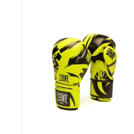
Palmare/Palete Box/Arte Martiale
Perne Antrenament Arte Martiale
Perne Antebrat/Pao
Manechini Arte Martiale
Echipament Antrenori
Imbracaminte sport
Sorturi Kickboxing / MMA
Tricouri / Maiouri
Trening/Compleu
Bluze / Hanorace/Geci
Sepci / Caciuli
Echipament compresie
Genti Echipament
Proteze/Protectii dentare
Lupte/Wrestling
Incaltaminte