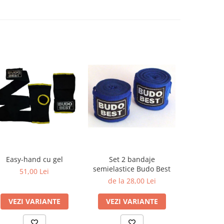
Easy-hand cu gel
Set 2 bandaje
MANUSI
semielastice Budo Best
KARATE M
51,00 Lei
de la 28,00 Lei
90
VEZI VARIANTE
VEZI VARIANTE
VEZI 