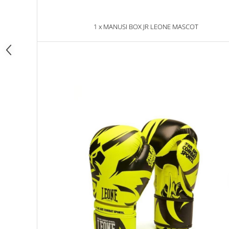
Dresuri/Echipament
Accesorii Lupte/Wrestling
1 x MANUSI BOX JR LEONE MASCOT
Suprafete de lupta/Dotari sala
Suprafete de Lupta/Antrenament
Dotari Sala/Dojo
Nutritie
Shakere
Proteine & Aminoacizi
Suplimente pt Masa Musculara
PRE-Workout
Ardere/Slabire
Creatina
Vitamine/Minerale
Medicina Sportiva/Recuperare