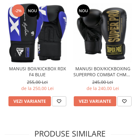
-2%
NOU
NOU
MANUSI BOX/KICKBOX RDX
MANUSI BOX/KICKBOXING
F4 BLUE
SUPERPRO COMBAT CHMAP
BLACK/GOLD
255,00 Lei
245,00 Lei
de la 250,00 Lei
de la 240,00 Lei
VEZI VARIANTE
VEZI VARIANTE
PRODUSE SIMILARE