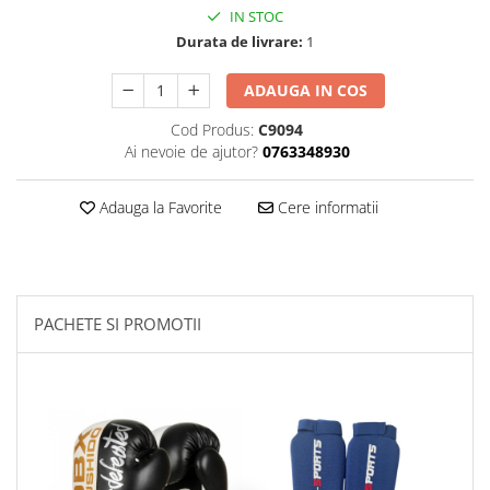
IN STOC
Palmare/Palete Box/Arte Martiale
Durata de livrare:
1
Perne Antrenament Arte Martiale
Perne Antebrat/Pao
ADAUGA IN COS
Manechini Arte Martiale
Cod Produs:
C9094
Echipament Antrenori
Ai nevoie de ajutor?
0763348930
Imbracaminte sport
Adauga la Favorite
Cere informatii
Sorturi Kickboxing / MMA
Tricouri / Maiouri
Trening/Compleu
Bluze / Hanorace/Geci
PACHETE SI PROMOTII
Sepci / Caciuli
Echipament compresie
Genti Echipament
Proteze/Protectii dentare
Lupte/Wrestling
Incaltaminte