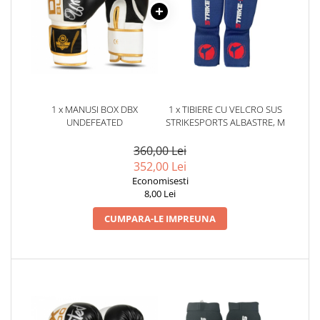
Dresuri/Echipament
Accesorii Lupte/Wrestling
Suprafete de lupta/Dotari sala
Suprafete de Lupta/Antrenament
Dotari Sala/Dojo
Nutritie
1 x MANUSI BOX DBX
1 x TIBIERE CU VELCRO SUS
UNDEFEATED
STRIKESPORTS ALBASTRE, M
Shakere
360,00 Lei
Proteine & Aminoacizi
352,00 Lei
Suplimente pt Masa Musculara
Economisesti
PRE-Workout
8,00 Lei
Ardere/Slabire
CUMPARA-LE IMPREUNA
Creatina
Vitamine/Minerale
Medicina Sportiva/Recuperare