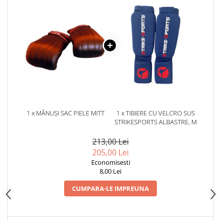
Dresuri/Echipament
Accesorii Lupte/Wrestling
Suprafete de lupta/Dotari sala
Suprafete de Lupta/Antrenament
Dotari Sala/Dojo
Nutritie
Shakere
Proteine & Aminoacizi
1 x MĂNUȘI SAC PIELE MITT
1 x TIBIERE CU VELCRO SUS
Suplimente pt Masa Musculara
STRIKESPORTS ALBASTRE, M
PRE-Workout
213,00 Lei
Ardere/Slabire
205,00 Lei
Creatina
Economisesti
Vitamine/Minerale
8,00 Lei
Medicina Sportiva/Recuperare
CUMPARA-LE IMPREUNA