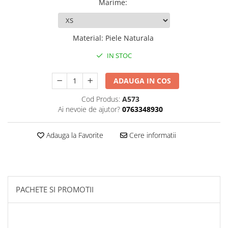
Marime
:
Palmare/Palete Box/Arte Martiale
Perne Antrenament Arte Martiale
Material
:
Piele Naturala
Perne Antebrat/Pao
Manechini Arte Martiale
IN STOC
Echipament Antrenori
ADAUGA IN COS
Imbracaminte sport
Cod Produs:
A573
Sorturi Kickboxing / MMA
Ai nevoie de ajutor?
0763348930
Tricouri / Maiouri
Trening/Compleu
Adauga la Favorite
Cere informatii
Bluze / Hanorace/Geci
Sepci / Caciuli
Echipament compresie
Genti Echipament
PACHETE SI PROMOTII
Proteze/Protectii dentare
Lupte/Wrestling
Incaltaminte