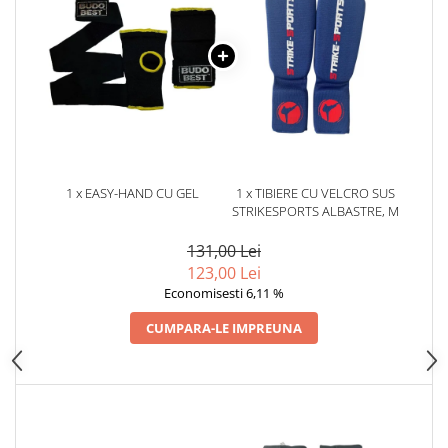
Dresuri/Echipament
Accesorii Lupte/Wrestling
Suprafete de lupta/Dotari sala
Suprafete de Lupta/Antrenament
Dotari Sala/Dojo
Nutritie
Shakere
1 x EASY-HAND CU GEL
1 x TIBIERE CU VELCRO SUS
Proteine & Aminoacizi
STRIKESPORTS ALBASTRE, M
Suplimente pt Masa Musculara
131,00 Lei
PRE-Workout
123,00 Lei
Ardere/Slabire
Economisesti 6,11 %
Creatina
CUMPARA-LE IMPREUNA
Vitamine/Minerale
Medicina Sportiva/Recuperare