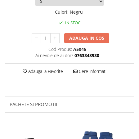
Palmare/Palete Box/Arte Martiale
Culori
:
Negru
Perne Antrenament Arte Martiale
IN STOC
Perne Antebrat/Pao
Manechini Arte Martiale
ADAUGA IN COS
Echipament Antrenori
Cod Produs:
A5045
Imbracaminte sport
Ai nevoie de ajutor?
0763348930
Sorturi Kickboxing / MMA
Tricouri / Maiouri
Adauga la Favorite
Cere informatii
Trening/Compleu
Bluze / Hanorace/Geci
Sepci / Caciuli
Echipament compresie
PACHETE SI PROMOTII
Genti Echipament
Proteze/Protectii dentare
Lupte/Wrestling
Incaltaminte