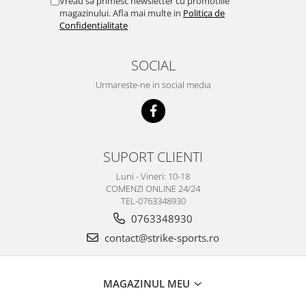
Vreau sa primesc newsletter cu promotiile
magazinului. Afla mai multe in
Politica de
Confidentialitate
SOCIAL
Urmareste-ne in social media
SUPORT CLIENTI
Luni - Vineri: 10-18
COMENZI ONLINE 24/24
TEL-0763348930
0763348930
contact@strike-sports.ro
MAGAZINUL MEU