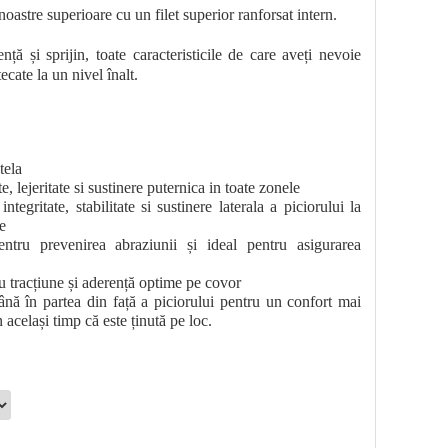
oastre superioare cu un filet superior ranforsat intern.
rență și sprijin, toate caracteristicile de care aveți nevoie
ecate la un nivel înalt.
tela
te, lejeritate si sustinere puternica in toate zonele
integritate, stabilitate si sustinere laterala a piciorului la
le
tru prevenirea abraziunii și ideal pentru asigurarea
u tracțiune și aderență optime pe covor
nă în partea din față a piciorului pentru un confort mai
 același timp că este ținută pe loc.