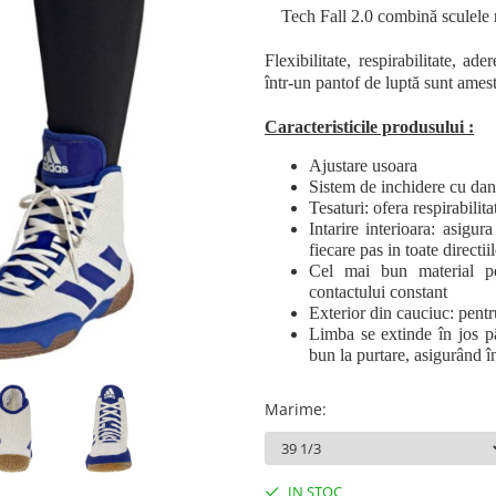
Tech Fall 2.0 combină sculele n
Flexibilitate, respirabilitate, ade
într-un pantof de luptă sunt amest
Caracteristicile produsului :
Ajustare usoara
Sistem de inchidere cu dan
Tesaturi: ofera respirabilita
Intarire interioara: asigura 
fiecare pas in toate directii
Cel mai bun material pen
contactului constant
Exterior din cauciuc: pentr
Limba se extinde în jos pâ
bun la purtare, asigurând în
Marime
:
IN STOC