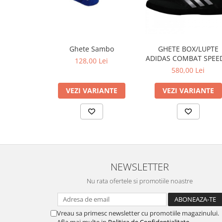
Ghete Sambo
GHETE BOX/LUPTE
ADIDAS COMBAT SPEE
128,00 Lei
NEGRE/ARGINTII
580,00 Lei
VEZI VARIANTE
VEZI VARIANTE
NEWSLETTER
Nu rata ofertele si promotiile noastre
Vreau sa primesc newsletter cu promotiile magazinului.
Afla mai multe in
Politica de Confidentialitate