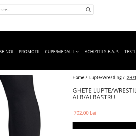
SE NOI
PROMOTII
CUPE/MEDALII
ACHIZITII S.E.A.P.
TEST
Home /
Lupte/Wrestling /
GHET
GHETE LUPTE/WRESTIL
ALB/ALBASTRU
702,00 Lei