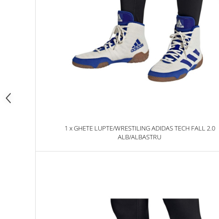
Dresuri/Echipament
Accesorii Lupte/Wrestling
Suprafete de lupta/Dotari sala
Suprafete de Lupta/Antrenament
Dotari Sala/Dojo
Nutritie
Shakere
Proteine & Aminoacizi
Suplimente pt Masa Musculara
PRE-Workout
1 x GHETE LUPTE/WRESTILING ADIDAS TECH FALL 2.0
ALB/ALBASTRU
Ardere/Slabire
Creatina
Vitamine/Minerale
Medicina Sportiva/Recuperare