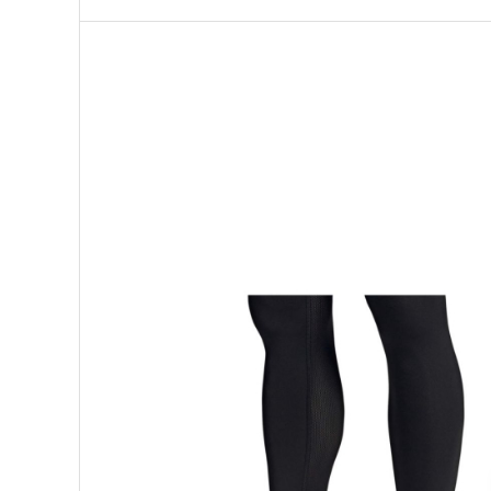
Palmare/Palete Box/Arte Martiale
Perne Antrenament Arte Martiale
Perne Antebrat/Pao
Manechini Arte Martiale
Echipament Antrenori
Imbracaminte sport
Sorturi Kickboxing / MMA
Tricouri / Maiouri
Trening/Compleu
Bluze / Hanorace/Geci
Sepci / Caciuli
Echipament compresie
Genti Echipament
Proteze/Protectii dentare
Lupte/Wrestling
Incaltaminte