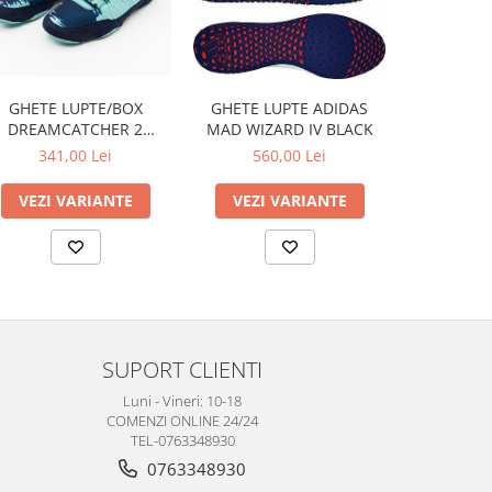
GHETE LUPTE/BOX
GHETE LUPTE ADIDAS
GHETE L
DREAMCATCHER 2
MAD WIZARD IV BLACK
SPEED 
ALBASTRU/VERDE
341,00 Lei
560,00 Lei
560
VEZI VARIANTE
VEZI VARIANTE
VEZI 
SUPORT CLIENTI
Luni - Vineri: 10-18
COMENZI ONLINE 24/24
TEL-0763348930
0763348930