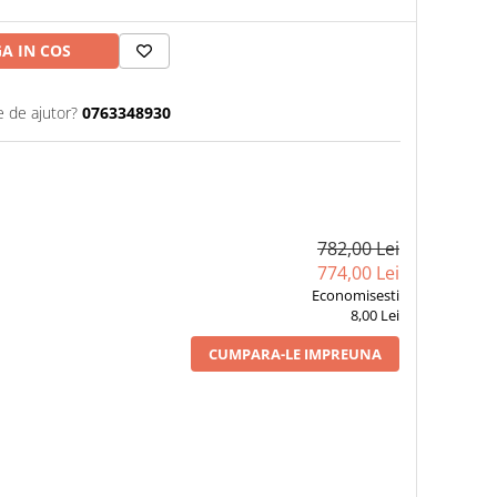
A IN COS
e de ajutor?
0763348930
782,00 Lei
774,00 Lei
Economisesti
8,00 Lei
CUMPARA-LE IMPREUNA