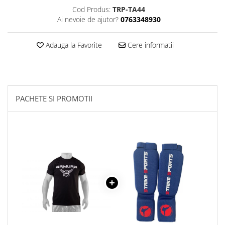
Cod Produs:
TRP-TA44
Palmare/Palete Box/Arte Martiale
Ai nevoie de ajutor?
0763348930
Perne Antrenament Arte Martiale
Perne Antebrat/Pao
Adauga la Favorite
Cere informatii
Manechini Arte Martiale
Echipament Antrenori
Imbracaminte sport
PACHETE SI PROMOTII
Sorturi Kickboxing / MMA
Tricouri / Maiouri
Trening/Compleu
Bluze / Hanorace/Geci
Sepci / Caciuli
Echipament compresie
Genti Echipament
Proteze/Protectii dentare
Lupte/Wrestling
Incaltaminte