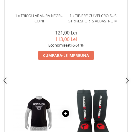
Dresuri/Echipament
Accesorii Lupte/Wrestling
1 x TRICOU ARMURA NEGRU
1 x TIBIERE CU VELCRO SUS
Suprafete de lupta/Dotari sala
COPII
STRIKESPORTS ALBASTRE, M
Suprafete de Lupta/Antrenament
121,00 Lei
Dotari Sala/Dojo
113,00 Lei
Nutritie
Economisesti 6,61 %
Shakere
CUMPARA-LE IMPREUNA
Proteine & Aminoacizi
Suplimente pt Masa Musculara
PRE-Workout
Ardere/Slabire
Creatina
Vitamine/Minerale
Medicina Sportiva/Recuperare