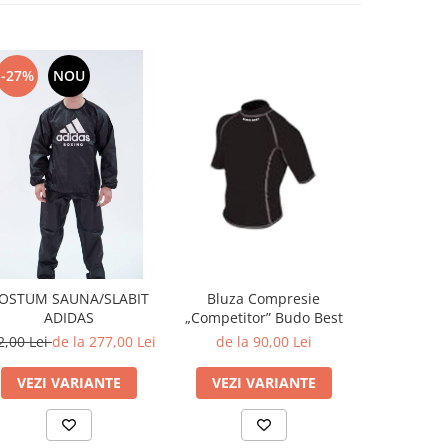
-27%
NOU
Bluza Compresie
Sort Kick
OSTUM SAUNA/SLABIT
„Competitor” Budo Best
albastr
ADIDAS
de la 90,00 Lei
107
2,00 Lei
de la 277,00 Lei
VEZI VARIANTE
VEZI 
VEZI VARIANTE