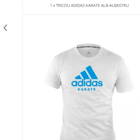
1 x TRICOU ADIDAS KARATE ALB-ALBASTRU
Dresuri/Echipament
Accesorii Lupte/Wrestling
Suprafete de lupta/Dotari sala
Suprafete de Lupta/Antrenament
Dotari Sala/Dojo
Nutritie
Shakere
Proteine & Aminoacizi
Suplimente pt Masa Musculara
PRE-Workout
Ardere/Slabire
Creatina
Vitamine/Minerale
Medicina Sportiva/Recuperare