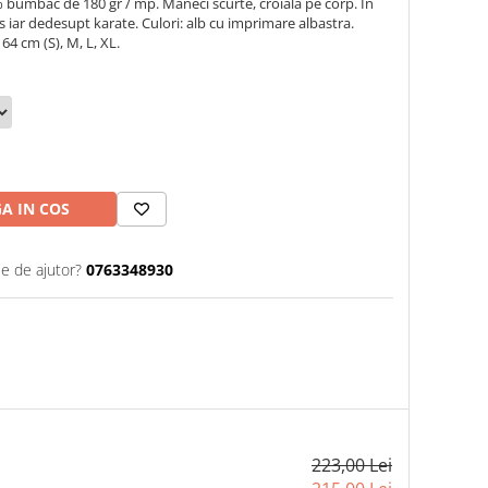
 bumbac de 180 gr / mp. Maneci scurte, croiala pe corp. In
 iar dedesupt karate. Culori: alb cu imprimare albastra.
64 cm (S), M, L, XL.
A IN COS
ie de ajutor?
0763348930
223,00 Lei