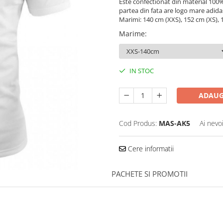
Este confectionat din material 100%
partea din fata are logo mare adidas
Marimi: 140 cm (XXS), 152 cm (XS), 1
Marime
:
IN STOC
ADAUG
Cod Produs:
MAS-AK5
Ai nevo
Cere informatii
PACHETE SI PROMOTII