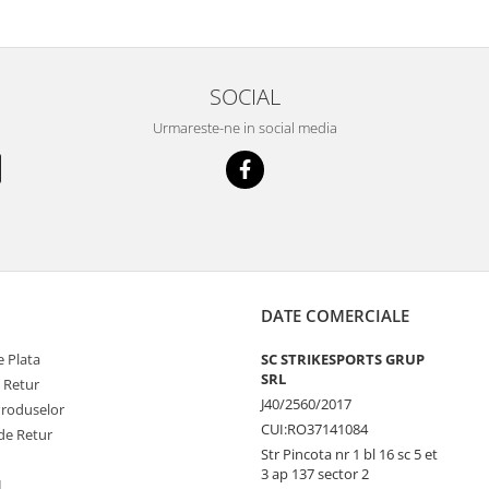
SOCIAL
Urmareste-ne in social media
DATE COMERCIALE
 Plata
SC STRIKESPORTS GRUP
SRL
e Retur
J40/2560/2017
Produselor
CUI:RO37141084
de Retur
Str Pincota nr 1 bl 16 sc 5 et
3 ap 137 sector 2
L