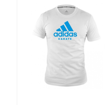
Palmare/Palete Box/Arte Martiale
Perne Antrenament Arte Martiale
Perne Antebrat/Pao
Manechini Arte Martiale
Echipament Antrenori
Imbracaminte sport
Sorturi Kickboxing / MMA
Tricouri / Maiouri
Trening/Compleu
Bluze / Hanorace/Geci
Sepci / Caciuli
Echipament compresie
Genti Echipament
Proteze/Protectii dentare
Lupte/Wrestling
Incaltaminte