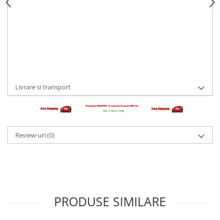
STOC EPUIZAT
Dresuri/Echipament
Accesorii Lupte/Wrestling
Cod Produs:
TRP-TL03
Ai nevoie de ajutor?
0763348930
Suprafete de lupta/Dotari sala
Suprafete de Lupta/Antrenament
Adauga la Favorite
Cere informatii
Dotari Sala/Dojo
Nutritie
Livrare si transport
Shakere
Proteine & Aminoacizi
Suplimente pt Masa Musculara
PRE-Workout
Review-uri
(0)
Ardere/Slabire
Creatina
Vitamine/Minerale
Medicina Sportiva/Recuperare
PRODUSE SIMILARE