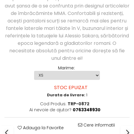
Perne Antebrat/Pao
avut șansa de a se confrunta prin designul articolelor
Manechini Arte Martiale
de îmbrăcăminte MMA. Confortabili și rezistenți,
Echipament Antrenori
acești pantaloni scurți se remarcă mai ales pentru
Imbracaminte sport
fantele laterale mari tăiate în V, buzunarul interior și
referințele la tatuajele lui Alessio Sakara, sărbătorind
Sorturi Kickboxing / MMA
epoca legendară a gladiatorilor romani. O
Tricouri / Maiouri
necesitate absolută pentru oricine dorește să fie
Trening/Compleu
unul dintre ei!
Bluze / Hanorace/Geci
Sepci / Caciuli
Marime
:
Echipament compresie
Genti Echipament
Proteze/Protectii dentare
STOC EPUIZAT
Durata de livrare:
1
Lupte/Wrestling
Cod Produs:
TRP-0872
Incaltaminte
Ai nevoie de ajutor?
0763348930
Dresuri/Echipament
Accesorii Lupte/Wrestling
Cere informatii
Suprafete de lupta/Dotari sala
Adauga la Favorite