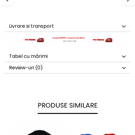
Suprafete de Lupta/Antrenament
Dotari Sala/Dojo
Nutritie
Shakere
Livrare si transport
Proteine & Aminoacizi
Suplimente pt Masa Musculara
PRE-Workout
Ardere/Slabire
Tabel cu mărimi
Creatina
Vitamine/Minerale
Review-uri
(0)
Medicina Sportiva/Recuperare
PRODUSE SIMILARE