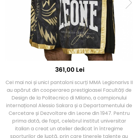
Accesorii Fitness
Saci box uppercut/clepsidra
Funii/Franghii Antrenament
Saci box gonflabili
Imbracaminte pt Fitness
Sisteme de prindere/Accesorii
Benzi Alergare
Minge/Para cu dubla fixare
Platforma/Para box
Biciclete/Spinning
Perne/Echipamente perete
Corzi/Benzi Elastice/Expandere
ArteMartiale/Karate/Kickboxing
Stander/Suport
Kimono / Gi / Dobok Arte Martiale
Tibiere/Glezniere Arte
361,00 Lei
Martiale/Karate/Kickboxing
Protectii Arte Martiale Karate
CeI mai noi și unicI pantaloni scurți MMA Legionarivs II
Centuri Arte Martiale/Karate
au apărut din cooperarea prestigioasei Facultăți de
Arme Arte Martiale
Design de la Politecnico di Milano, a campionului
Accesorii/Diverse
internațional Alessio Sakara și a Departamentului de
Bandaje/Fese/Manusi protectie
Cercetare și Dezvoltare din Leone din 1947. Pentru
Palmare/Perne
Antrenament/Manechini
prima dată, de fapt, celebrul institut universitar
Palmare/Palete Box/Arte Martiale
italian a creat un atelier dedicat în întregime
Perne Antrenament Arte Martiale
sporturilor de luptă, prin care tinerele talente au