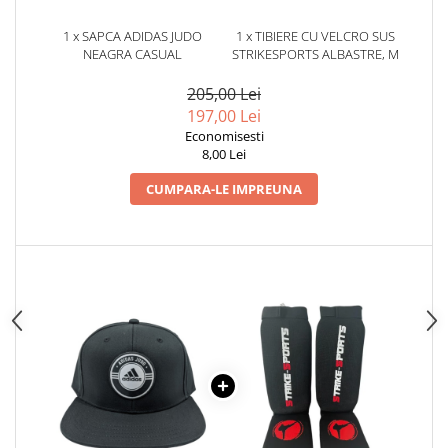
Dresuri/Echipament
1 x SAPCA ADIDAS JUDO
1 x TIBIERE CU VELCRO SUS
Accesorii Lupte/Wrestling
NEAGRA CASUAL
STRIKESPORTS ALBASTRE, M
Suprafete de lupta/Dotari sala
205,00 Lei
Suprafete de Lupta/Antrenament
197,00 Lei
Dotari Sala/Dojo
Economisesti
Nutritie
8,00 Lei
Shakere
CUMPARA-LE IMPREUNA
Proteine & Aminoacizi
Suplimente pt Masa Musculara
PRE-Workout
Ardere/Slabire
Creatina
Vitamine/Minerale
Medicina Sportiva/Recuperare