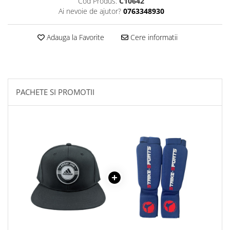
Cod Produs:
C10642
Ai nevoie de ajutor?
0763348930
Palmare/Palete Box/Arte Martiale
Perne Antrenament Arte Martiale
Adauga la Favorite
Cere informatii
Perne Antebrat/Pao
Manechini Arte Martiale
Echipament Antrenori
Imbracaminte sport
PACHETE SI PROMOTII
Sorturi Kickboxing / MMA
Tricouri / Maiouri
Trening/Compleu
Bluze / Hanorace/Geci
Sepci / Caciuli
Echipament compresie
Genti Echipament
Proteze/Protectii dentare
Lupte/Wrestling
Incaltaminte