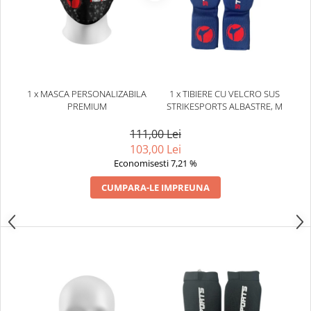
Dresuri/Echipament
Accesorii Lupte/Wrestling
Suprafete de lupta/Dotari sala
Suprafete de Lupta/Antrenament
Dotari Sala/Dojo
1 x MASCA PERSONALIZABILA
1 x TIBIERE CU VELCRO SUS
Nutritie
PREMIUM
STRIKESPORTS ALBASTRE, M
Shakere
111,00 Lei
Proteine & Aminoacizi
103,00 Lei
Economisesti 7,21 %
Suplimente pt Masa Musculara
PRE-Workout
CUMPARA-LE IMPREUNA
Ardere/Slabire
Creatina
Vitamine/Minerale
Medicina Sportiva/Recuperare