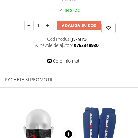
martiale etc ...
Palmare/Palete Box/Arte Martiale
IN STOC
Perne Antrenament Arte Martiale
Perne Antebrat/Pao
ADAUGA IN COS
Manechini Arte Martiale
Cod Produs:
JS-MP3
Echipament Antrenori
Ai nevoie de ajutor?
0763348930
Imbracaminte sport
Sorturi Kickboxing / MMA
Cere informatii
Tricouri / Maiouri
Trening/Compleu
PACHETE SI PROMOTII
Bluze / Hanorace/Geci
Sepci / Caciuli
Echipament compresie
Genti Echipament
Proteze/Protectii dentare
Lupte/Wrestling
Incaltaminte