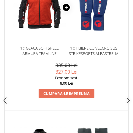
Dresuri/Echipament
Accesorii Lupte/Wrestling
Suprafete de lupta/Dotari sala
Suprafete de Lupta/Antrenament
Dotari Sala/Dojo
Nutritie
1 x GEACA SOFTSHELL
1 x TIBIERE CU VELCRO SUS
ARMURA TEAMLINE
STRIKESPORTS ALBASTRE, M
Shakere
Proteine & Aminoacizi
335,00 Lei
Suplimente pt Masa Musculara
327,00 Lei
PRE-Workout
Economisesti
8,00 Lei
Ardere/Slabire
Creatina
CUMPARA-LE IMPREUNA
Vitamine/Minerale
Medicina Sportiva/Recuperare