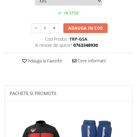
Palmare/Palete Box/Arte Martiale
IN STOC
Perne Antrenament Arte Martiale
Perne Antebrat/Pao
ADAUGA IN COS
Manechini Arte Martiale
Cod Produs:
TRP-GSA
Echipament Antrenori
Ai nevoie de ajutor?
0763348930
Imbracaminte sport
Sorturi Kickboxing / MMA
Adauga la Favorite
Cere informatii
Tricouri / Maiouri
Trening/Compleu
Bluze / Hanorace/Geci
Sepci / Caciuli
PACHETE SI PROMOTII
Echipament compresie
Genti Echipament
Proteze/Protectii dentare
Lupte/Wrestling
Incaltaminte