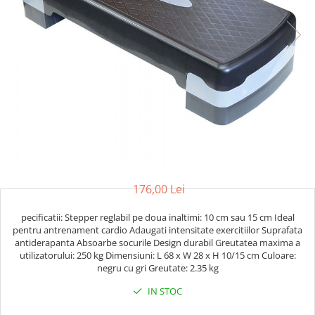
Saci/Ingreunari/Veste cu Greutati
Saci/Dispozitive cu baza
Accesorii Fitness
Saci box uppercut/clepsidra
Funii/Franghii Antrenament
Saci box gonflabili
Imbracaminte pt Fitness
Sisteme de prindere/Accesorii
Benzi Alergare
Minge/Para cu dubla fixare
Biciclete/Spinning
Platforma/Para box
Perne/Echipamente perete
Corzi/Benzi Elastice/Expandere
ArteMartiale/Karate/Kickboxing
Stander/Suport
Kimono / Gi / Dobok Arte Martiale
Tibiere/Glezniere Arte
176,00 Lei
Martiale/Karate/Kickboxing
Protectii Arte Martiale Karate
pecificatii: Stepper reglabil pe doua inaltimi: 10 cm sau 15 cm Ideal
Centuri Arte Martiale/Karate
pentru antrenament cardio Adaugati intensitate exercitiilor Suprafata
antiderapanta Absoarbe socurile Design durabil Greutatea maxima a
Arme Arte Martiale
utilizatorului: 250 kg Dimensiuni: L 68 x W 28 x H 10/15 cm Culoare:
Accesorii/Diverse
negru cu gri Greutate: 2.35 kg
Bandaje/Fese/Manusi protectie
IN STOC
Palmare/Perne
Antrenament/Manechini