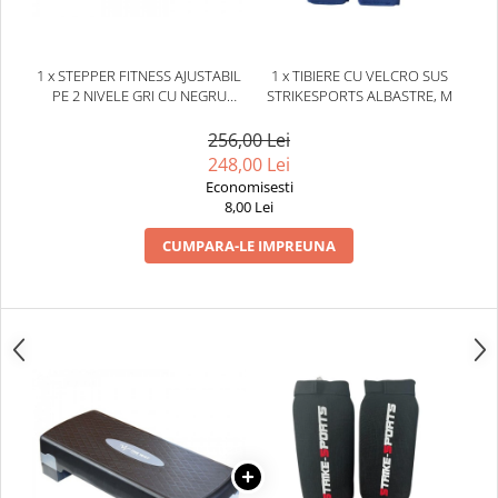
Dresuri/Echipament
Accesorii Lupte/Wrestling
1 x STEPPER FITNESS AJUSTABIL
1 x TIBIERE CU VELCRO SUS
Suprafete de lupta/Dotari sala
PE 2 NIVELE GRI CU NEGRU
STRIKESPORTS ALBASTRE, M
Suprafete de Lupta/Antrenament
THEWAY FITNESS
256,00 Lei
Dotari Sala/Dojo
248,00 Lei
Nutritie
Economisesti
Shakere
8,00 Lei
Proteine & Aminoacizi
CUMPARA-LE IMPREUNA
Suplimente pt Masa Musculara
PRE-Workout
Ardere/Slabire
Creatina
Vitamine/Minerale
Medicina Sportiva/Recuperare