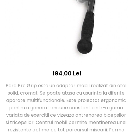
Accesorii Fitness
Saci box uppercut/clepsidra
Funii/Franghii Antrenament
Saci box gonflabili
Imbracaminte pt Fitness
Sisteme de prindere/Accesorii
Benzi Alergare
Minge/Para cu dubla fixare
Platforma/Para box
Biciclete/Spinning
Perne/Echipamente perete
Corzi/Benzi Elastice/Expandere
ArteMartiale/Karate/Kickboxing
Stander/Suport
Kimono / Gi / Dobok Arte Martiale
Tibiere/Glezniere Arte
Martiale/Karate/Kickboxing
194,00 Lei
Protectii Arte Martiale Karate
Centuri Arte Martiale/Karate
Bara Pro Grip este un adaptor mobil realizat din otel
Arme Arte Martiale
solid, cromat. Se poate atasa cu usurinta la diferite
Accesorii/Diverse
aparate multifunctionale. Este proiectat ergonomic
Bandaje/Fese/Manusi protectie
pentru a genera tensiune constanta intr-o gama
Palmare/Perne
Antrenament/Manechini
variata de exercitii ce vizeaza antrenarea bicepsilor
si tricepsilor. Centrul mobil permite mentinerea unei
Palmare/Palete Box/Arte Martiale
rezistente optime pe tot parcursul miscarii. Forma
Perne Antrenament Arte Martiale