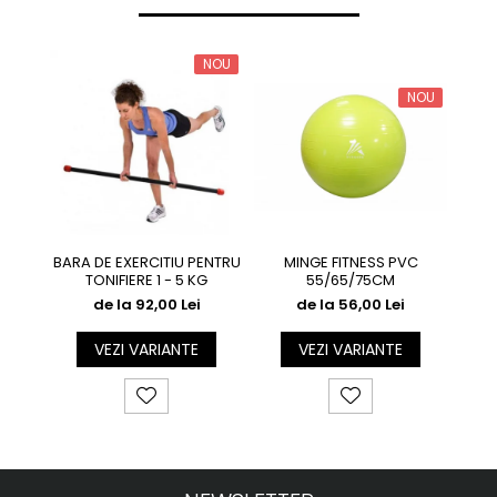
NOU
NOU
MINGE FITNESS PVC
BARA DE EXERCITIU PENTRU
IN
55/65/75CM
TONIFIERE 1 - 5 KG
de la 56,00 Lei
de la 92,00 Lei
VEZI VARIANTE
VEZI VARIANTE