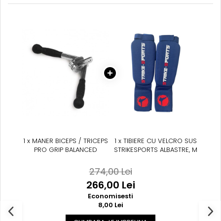
Suprafete de Lupta/Antrenament
Dotari Sala/Dojo
Nutritie
Shakere
Proteine & Aminoacizi
Suplimente pt Masa Musculara
PRE-Workout
Ardere/Slabire
Creatina
Vitamine/Minerale
Medicina Sportiva/Recuperare
1 x MANER BICEPS / TRICEPS
1 x TIBIERE CU VELCRO SUS
PRO GRIP BALANCED
STRIKESPORTS ALBASTRE, M
274,00 Lei
266,00 Lei
Economisesti
8,00 Lei