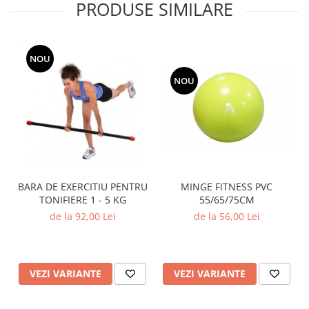
PRODUSE SIMILARE
Dresuri/Echipament
Accesorii Lupte/Wrestling
Suprafete de lupta/Dotari sala
NOU
Suprafete de Lupta/Antrenament
NOU
Dotari Sala/Dojo
Nutritie
Shakere
Proteine & Aminoacizi
Suplimente pt Masa Musculara
PRE-Workout
MINGE FITNESS PVC
BARA DE EXERCITIU PENTRU
Ardere/Slabire
55/65/75CM
TONIFIERE 1 - 5 KG
de la 56,00 Lei
de la 92,00 Lei
Creatina
Vitamine/Minerale
Medicina Sportiva/Recuperare
VEZI VARIANTE
VEZI VARIANTE