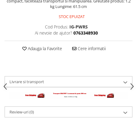
compact, faciliteaza transportul si manipularea. Greutate produs: 1.2
kg Lungime: 61.5 cm
Palmare/Palete Box/Arte Martiale
STOC EPUIZAT
Perne Antrenament Arte Martiale
Perne Antebrat/Pao
Cod Produs:
IG-PWRS
Ai nevoie de ajutor?
0763348930
Manechini Arte Martiale
Echipament Antrenori
Adauga la Favorite
Cere informatii
Imbracaminte sport
Sorturi Kickboxing / MMA
Tricouri / Maiouri
Trening/Compleu
Livrare si transport
Bluze / Hanorace/Geci
Sepci / Caciuli
Echipament compresie
Genti Echipament
Review-uri
(0)
Proteze/Protectii dentare
Lupte/Wrestling
Incaltaminte