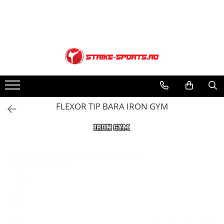
Produse
Gym / Fitness
Cupe/Medalii
Testimoniale
Manusi
Gantere/Bare /Kettlebel
Cupe
Testimoniale
Manusi Box/Kickboxing
Kit MultiTrainer
Medalii
Manusi Sac
Anduranta
Figurine
Manusi MMA
Aerobic
Accesorii Cupe/Medalii
FLEXOR TIP BARA IRON GYM
Manusi Arte Martiale/Karate
Aparate Fitness
Box
Aparate Libere
Casti Box
Aparate Multifunctionale
Accesorii Box
Echipamente Fitness
Incaltaminte Box
Manere/Accesorii Aparate
Echipament Box
Saltele/Covorase
Saci Box/Kickboxing/Cardio
Steppere
Saci box cu apa
Bare Tractiuni/Exercitii
Saci Box