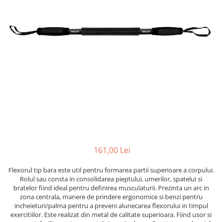
Saci/Ingreunari/Veste cu Greutati
Saci/Dispozitive cu baza
Accesorii Fitness
Saci box uppercut/clepsidra
Funii/Franghii Antrenament
Saci box gonflabili
Imbracaminte pt Fitness
Sisteme de prindere/Accesorii
Benzi Alergare
Minge/Para cu dubla fixare
Biciclete/Spinning
Platforma/Para box
Perne/Echipamente perete
Corzi/Benzi Elastice/Expandere
ArteMartiale/Karate/Kickboxing
Stander/Suport
Kimono / Gi / Dobok Arte Martiale
Tibiere/Glezniere Arte
Martiale/Karate/Kickboxing
Protectii Arte Martiale Karate
161,00 Lei
Centuri Arte Martiale/Karate
Flexorul tip bara este util pentru formarea partii superioare a corpului.
Arme Arte Martiale
Rolul sau consta in consolidarea pieptului, umerilor, spatelui si
Accesorii/Diverse
bratelor fiind ideal pentru definirea musculaturii. Prezinta un arc in
zona centrala, manere de prindere ergonomice si benzi pentru
Bandaje/Fese/Manusi protectie
incheieturi/palma pentru a preveni alunecarea flexorului in timpul
Palmare/Perne
exercitiilor. Este realizat din metal de calitate superioara. Fiind usor si
Antrenament/Manechini