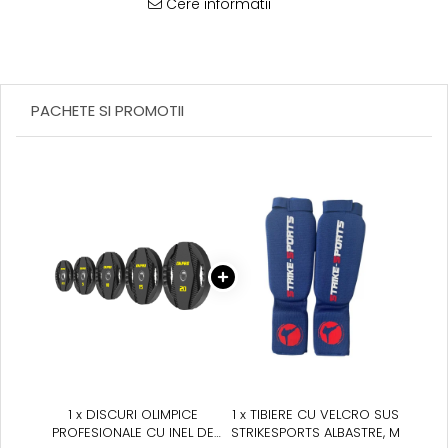
Suprafete de Lupta/Antrenament
Cere informatii
Dotari Sala/Dojo
Nutritie
Shakere
Proteine & Aminoacizi
PACHETE SI PROMOTII
Suplimente pt Masa Musculara
PRE-Workout
Ardere/Slabire
Creatina
Vitamine/Minerale
Medicina Sportiva/Recuperare
1 x DISCURI OLIMPICE
1 x TIBIERE CU VELCRO SUS
PROFESIONALE CU INEL DE
STRIKESPORTS ALBASTRE, M