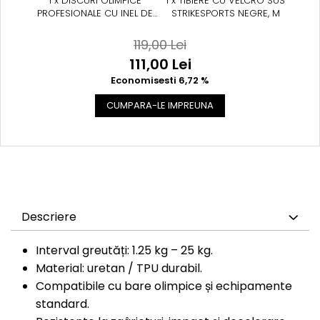
1 x DISCURI OLIMPICE
1 x TIBIERE CU VELCRO SUS
PROFESIONALE CU INEL DE
STRIKESPORTS NEGRE, M
OTEL 1,25 KG - 25 KG
119,00 Lei
111,00 Lei
Economisesti 6,72 %
CUMPARA-LE IMPREUNA
Descriere
Interval greutăți: 1.25 kg – 25 kg.
Material: uretan / TPU durabil.
Compatibile cu bare olimpice și echipamente
standard.