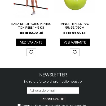
MINGE FITNESS PVC
BARA DE EXERCITIU PENTRU
G
55/65/75CM
TONIFIERE 1 - 5 KG
de la 56,00 Lei
de la 92,00 Lei
VEZI VARIANTE
VEZI VARIANTE
NEWSLETTER
Nu rata ofertele si promotiile noastre
Vreau sa primesc newsletter cu promotiile