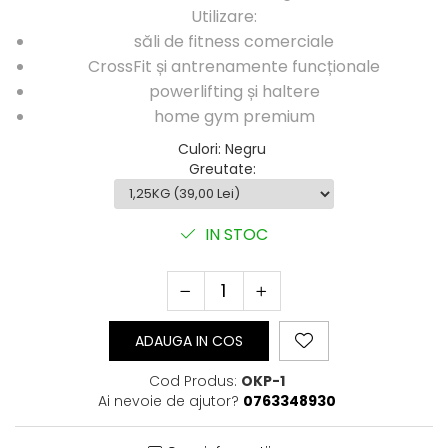
Utilizare:
Perne Antebrat/Pao
Manechini Arte Martiale
săli de fitness comerciale
Echipament Antrenori
CrossFit și antrenamente funcționale
powerlifting și haltere
Imbracaminte sport
home gym premium
Sorturi Kickboxing / MMA
Tricouri / Maiouri
Culori
:
Negru
Greutate
:
Trening/Compleu
Bluze / Hanorace/Geci
Sepci / Caciuli
IN STOC
Echipament compresie
Genti Echipament
Proteze/Protectii dentare
Lupte/Wrestling
ADAUGA IN COS
Incaltaminte
Dresuri/Echipament
Cod Produs:
OKP-1
Accesorii Lupte/Wrestling
Ai nevoie de ajutor?
0763348930
Suprafete de lupta/Dotari sala