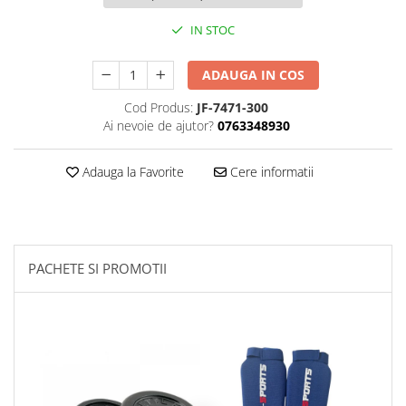
Palmare/Palete Box/Arte Martiale
IN STOC
Perne Antrenament Arte Martiale
Perne Antebrat/Pao
ADAUGA IN COS
Manechini Arte Martiale
Cod Produs:
JF-7471-300
Echipament Antrenori
Ai nevoie de ajutor?
0763348930
Imbracaminte sport
Adauga la Favorite
Cere informatii
Sorturi Kickboxing / MMA
Tricouri / Maiouri
Trening/Compleu
Bluze / Hanorace/Geci
PACHETE SI PROMOTII
Sepci / Caciuli
Echipament compresie
Genti Echipament
Proteze/Protectii dentare
Lupte/Wrestling
Incaltaminte