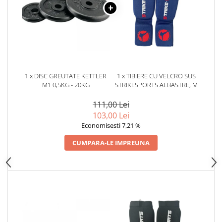
Dresuri/Echipament
Accesorii Lupte/Wrestling
Suprafete de lupta/Dotari sala
Suprafete de Lupta/Antrenament
Dotari Sala/Dojo
Nutritie
1 x DISC GREUTATE KETTLER
1 x TIBIERE CU VELCRO SUS
M1 0,5KG - 20KG
STRIKESPORTS ALBASTRE, M
Shakere
111,00 Lei
Proteine & Aminoacizi
103,00 Lei
Suplimente pt Masa Musculara
Economisesti 7,21 %
PRE-Workout
Ardere/Slabire
CUMPARA-LE IMPREUNA
Creatina
Vitamine/Minerale
Medicina Sportiva/Recuperare