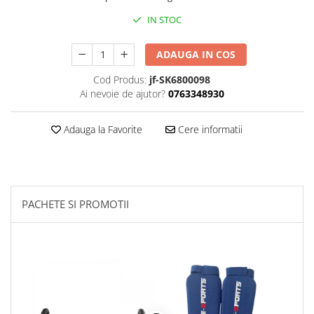
IN STOC
Palmare/Palete Box/Arte Martiale
Perne Antrenament Arte Martiale
ADAUGA IN COS
Perne Antebrat/Pao
Manechini Arte Martiale
Cod Produs:
jf-SK6800098
Ai nevoie de ajutor?
0763348930
Echipament Antrenori
Imbracaminte sport
Adauga la Favorite
Cere informatii
Sorturi Kickboxing / MMA
Tricouri / Maiouri
Trening/Compleu
Bluze / Hanorace/Geci
PACHETE SI PROMOTII
Sepci / Caciuli
Echipament compresie
Genti Echipament
Proteze/Protectii dentare
Lupte/Wrestling
Incaltaminte