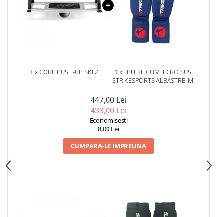
Dresuri/Echipament
Accesorii Lupte/Wrestling
Suprafete de lupta/Dotari sala
Suprafete de Lupta/Antrenament
Dotari Sala/Dojo
1 x CORE PUSH-UP SKLZ
1 x TIBIERE CU VELCRO SUS
Nutritie
STRIKESPORTS ALBASTRE, M
Shakere
447,00 Lei
Proteine & Aminoacizi
439,00 Lei
Suplimente pt Masa Musculara
Economisesti
PRE-Workout
8,00 Lei
Ardere/Slabire
CUMPARA-LE IMPREUNA
Creatina
Vitamine/Minerale
Medicina Sportiva/Recuperare