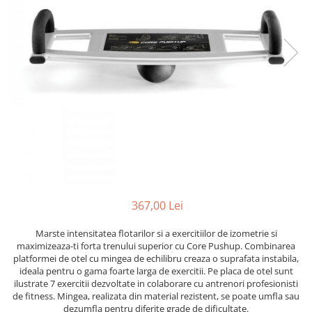
Saci/Ingreunari/Veste cu Greutati
Saci/Dispozitive cu baza
Accesorii Fitness
Saci box uppercut/clepsidra
Funii/Franghii Antrenament
Saci box gonflabili
Imbracaminte pt Fitness
Sisteme de prindere/Accesorii
Benzi Alergare
Minge/Para cu dubla fixare
Biciclete/Spinning
Platforma/Para box
Perne/Echipamente perete
Corzi/Benzi Elastice/Expandere
ArteMartiale/Karate/Kickboxing
Stander/Suport
Kimono / Gi / Dobok Arte Martiale
Tibiere/Glezniere Arte
Martiale/Karate/Kickboxing
367,00 Lei
Protectii Arte Martiale Karate
Centuri Arte Martiale/Karate
Marste intensitatea flotarilor si a exercitiilor de izometrie si
Arme Arte Martiale
maximizeaza-ti forta trenului superior cu Core Pushup. Combinarea
platformei de otel cu mingea de echilibru creaza o suprafata instabila,
Accesorii/Diverse
ideala pentru o gama foarte larga de exercitii. Pe placa de otel sunt
Bandaje/Fese/Manusi protectie
ilustrate 7 exercitii dezvoltate in colaborare cu antrenori profesionisti
de fitness. Mingea, realizata din material rezistent, se poate umfla sau
Palmare/Perne
dezumfla pentru diferite grade de dificultate.
Antrenament/Manechini