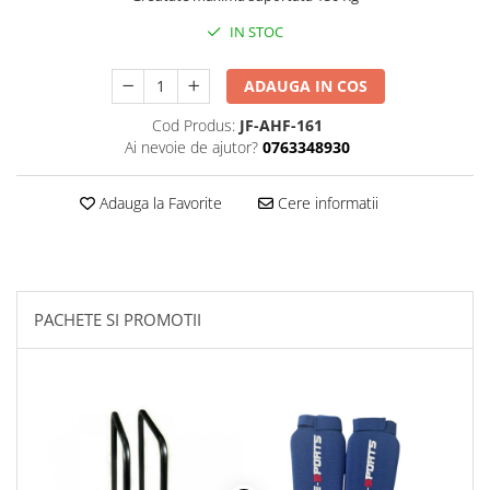
IN STOC
Palmare/Palete Box/Arte Martiale
Perne Antrenament Arte Martiale
ADAUGA IN COS
Perne Antebrat/Pao
Manechini Arte Martiale
Cod Produs:
JF-AHF-161
Ai nevoie de ajutor?
0763348930
Echipament Antrenori
Imbracaminte sport
Adauga la Favorite
Cere informatii
Sorturi Kickboxing / MMA
Tricouri / Maiouri
Trening/Compleu
Bluze / Hanorace/Geci
PACHETE SI PROMOTII
Sepci / Caciuli
Echipament compresie
Genti Echipament
Proteze/Protectii dentare
Lupte/Wrestling
Incaltaminte