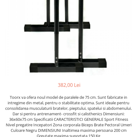
Saci/Ingreunari/Veste cu Greutati
Saci/Dispozitive cu baza
Accesorii Fitness
Saci box uppercut/clepsidra
Funii/Franghii Antrenament
Saci box gonflabili
Imbracaminte pt Fitness
Sisteme de prindere/Accesorii
Benzi Alergare
Minge/Para cu dubla fixare
Biciclete/Spinning
Platforma/Para box
Perne/Echipamente perete
Corzi/Benzi Elastice/Expandere
ArteMartiale/Karate/Kickboxing
Stander/Suport
Kimono / Gi / Dobok Arte Martiale
Tibiere/Glezniere Arte
Martiale/Karate/Kickboxing
382,00 Lei
Protectii Arte Martiale Karate
Toorx va ofera noul model de paralele de 75 cm. Sunt fabricate in
Centuri Arte Martiale/Karate
intregime din metal, pentru o stabilitate optima. Sunt ideale pentru
Arme Arte Martiale
consolidarea musculaturii bratelor, pieptului, spatelui si abdomenului.
Dar si pentru antrenament- crossfit si calisthenics Dimensiuni:
Accesorii/Diverse
36x60x75 cm Specificatii CARACTERISTICI GENERALE Sport Fitness
Bandaje/Fese/Manusi protectie
Nivel pregatire Incepatori Zona corporala Biceps Brate Pectoral Umeri
Culoare Negru DIMENSIUNI Inaltimea maxima persoana 200 cm
Palmare/Perne
Greutate maxima suportata 150 Kg
Antrenament/Manechini