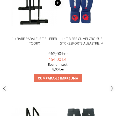
Dresuri/Echipament
Accesorii Lupte/Wrestling
Suprafete de lupta/Dotari sala
Suprafete de Lupta/Antrenament
Dotari Sala/Dojo
1 x BARE PARALELE TIP LEBER
1 x TIBIERE CU VELCRO SUS
Nutritie
TOORX
STRIKESPORTS ALBASTRE, M
Shakere
462,00 Lei
Proteine & Aminoacizi
454,00 Lei
Suplimente pt Masa Musculara
Economisesti
PRE-Workout
8,00 Lei
Ardere/Slabire
CUMPARA-LE IMPREUNA
Creatina
Vitamine/Minerale
Medicina Sportiva/Recuperare