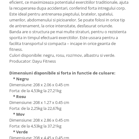
eficient, ce maximizeaza potentialul exercitiilor traditionale, ajuta
la recuperarea dupa accidentari, conferind forta intregului corp.
Este ideal pentru antrenarea pieptului, bratelor, spatelui,
umerilor, abdomenului si picioarelor. Se poate folosi in orice tip
de antrenament, la orice intensitate, desfasurat oriunde.
Banda are o structura pe mai multe straturi, pentru o rezistenta
sporita in timpul efectuarii exercitiilor. Este usoara pentru a
facilita transportul si compacta – incape in orice geanta de
fitness.
Culori disponibile: negru, rosu, roz/mov, albastru si verde.
Producator: Dayu Fitness
Dimensiuni disponibile si forta in functie de culoare:
* Negru
Dimensiune: 208 x 2.06 x 0.45 cm
Forta: de la 4,53kg la 27,21kg
* Rosu
Dimensiune: 208 x 1.27 x 0.45 cm
Forta: de la 2,25kg la 22,67kg
* Mov
Dimensiune: 208 x 2.86 x 0.45 cm
Forta: de la 4,53kg la 37,21kg
* Verde
Dimensiune: 208 x 4.45 x 0.45 cm