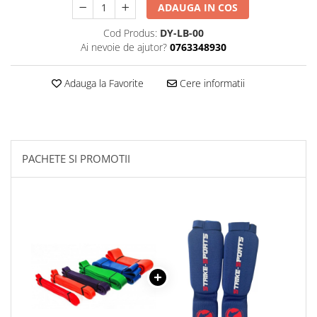
ADAUGA IN COS
Palmare/Palete Box/Arte Martiale
Cod Produs:
DY-LB-00
Perne Antrenament Arte Martiale
Ai nevoie de ajutor?
0763348930
Perne Antebrat/Pao
Manechini Arte Martiale
Adauga la Favorite
Cere informatii
Echipament Antrenori
Imbracaminte sport
Sorturi Kickboxing / MMA
Tricouri / Maiouri
PACHETE SI PROMOTII
Trening/Compleu
Bluze / Hanorace/Geci
Sepci / Caciuli
Echipament compresie
Genti Echipament
Proteze/Protectii dentare
Lupte/Wrestling
Incaltaminte