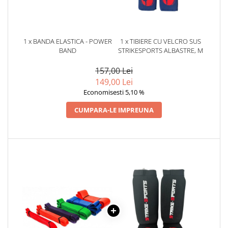
Dresuri/Echipament
Accesorii Lupte/Wrestling
Suprafete de lupta/Dotari sala
1 x BANDA ELASTICA - POWER
1 x TIBIERE CU VELCRO SUS
BAND
STRIKESPORTS ALBASTRE, M
Suprafete de Lupta/Antrenament
Dotari Sala/Dojo
157,00 Lei
Nutritie
149,00 Lei
Economisesti 5,10 %
Shakere
Proteine & Aminoacizi
CUMPARA-LE IMPREUNA
Suplimente pt Masa Musculara
PRE-Workout
Ardere/Slabire
Creatina
Vitamine/Minerale
Medicina Sportiva/Recuperare