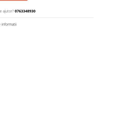
e ajutor?
0763348930
informatii