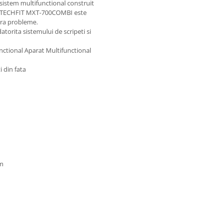
istem multifunctional construit
nal TECHFIT MXT-700COMBI este
fara probleme.
atorita sistemului de scripeti si
functional Aparat Multifunctional
i din fata
cm