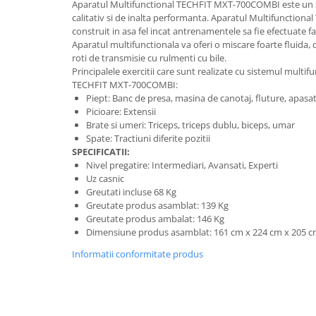
Aparatul Multifunctional TECHFIT MXT-700COMBI este un s
calitativ si de inalta performanta. Aparatul Multifunctio
construit in asa fel incat antrenamentele sa fie efectuate 
Aparatul multifunctionala va oferi o miscare foarte fluida, d
roti de transmisie cu rulmenti cu bile.
Principalele exercitii care sunt realizate cu sistemul multi
TECHFIT MXT-700COMBI:
Piept: Banc de presa, masina de canotaj, fluture, apasat
Picioare: Extensii
Brate si umeri: Triceps, triceps dublu, biceps, umar
Spate: Tractiuni diferite pozitii
SPECIFICATII:
Nivel pregatire: Intermediari, Avansati, Experti
Uz casnic
Greutati incluse 68 Kg
Greutate produs asamblat: 139 Kg
Greutate produs ambalat: 146 Kg
Dimensiune produs asamblat: 161 cm x 224 cm x 205 
Informatii conformitate produs