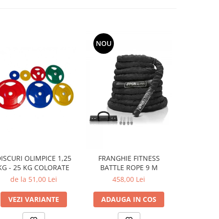
NOU
ISCURI OLIMPICE 1,25
FRANGHIE FITNESS
Banda ela
KG - 25 KG COLORATE
BATTLE ROPE 9 M
de la 51,00 Lei
458,00 Lei
de la
VEZI VARIANTE
ADAUGA IN COS
VEZI 