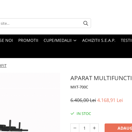
SE NOI
PROMOTII
CUPE/MEDALII
ACHIZITII S.E.A.P.
TEST
FIT
APARAT MULTIFUNCTI
MXT-700C
6.406,00 Lei
4.168,91 Lei
IN STOC
ADAUG