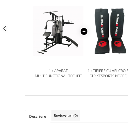
Dresuri/Echipament
Accesorii Lupte/Wrestling
Suprafete de lupta/Dotari sala
Suprafete de Lupta/Antrenament
Dotari Sala/Dojo
Nutritie
Shakere
Proteine & Aminoacizi
Suplimente pt Masa Musculara
1 x APARAT
1 x TIBIERE CU VELCRO 
PRE-Workout
MULTIFUNCTIONAL TECHFIT
STRIKESPORTS NEGRE,
Ardere/Slabire
Creatina
Vitamine/Minerale
Medicina Sportiva/Recuperare
Review-uri
(0)
Descriere