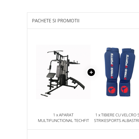
Palmare/Palete Box/Arte Martiale
Perne Antrenament Arte Martiale
PACHETE SI PROMOTII
Perne Antebrat/Pao
Manechini Arte Martiale
Echipament Antrenori
Imbracaminte sport
Sorturi Kickboxing / MMA
Tricouri / Maiouri
Trening/Compleu
Bluze / Hanorace/Geci
Sepci / Caciuli
Echipament compresie
Genti Echipament
1 x APARAT
1 x TIBIERE CU VELCRO 
Proteze/Protectii dentare
MULTIFUNCTIONAL TECHFIT
STRIKESPORTS ALBASTR
Lupte/Wrestling
Incaltaminte