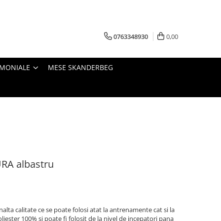
0763348930
0,00
IMONIALE
MESE SKANDERBEG
RA albastru
ta calitate ce se poate folosi atat la antrenamente cat si la
liester 100% si poate fi folosit de la nivel de incepatori pana