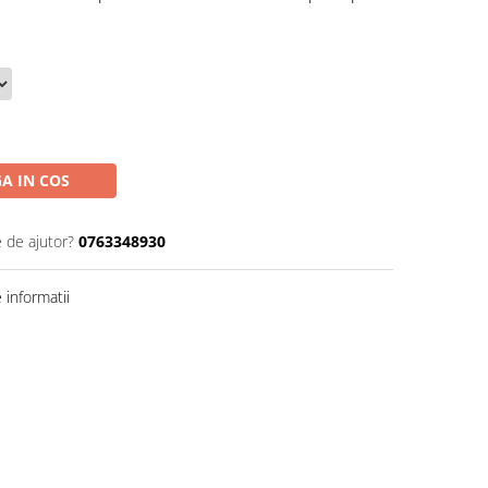
A IN COS
e de ajutor?
0763348930
informatii