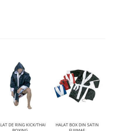
LAT DE RING KICK/THAI
HALAT BOX DIN SATIN
TRICOU AR
BOXING
FUJIMAE