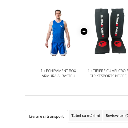
Dresuri/Echipament
Accesorii Lupte/Wrestling
Suprafete de lupta/Dotari sala
Suprafete de Lupta/Antrenament
Dotari Sala/Dojo
Nutritie
Shakere
Proteine & Aminoacizi
Suplimente pt Masa Musculara
1 x ECHIPAMENT BOX
1 x TIBIERE CU VELCRO 
PRE-Workout
ARMURA ALBASTRU
STRIKESPORTS NEGRE,
Ardere/Slabire
Creatina
Vitamine/Minerale
Medicina Sportiva/Recuperare
Tabel cu mărimi
Review-uri
(
Livrare si transport