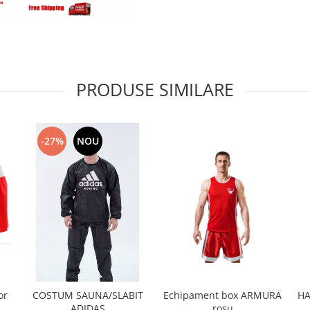
PRODUSE SIMILARE
-27%
NOU
or
Echipament box ARMURA
HA
COSTUM SAUNA/SLABIT
rosu
ADIDAS