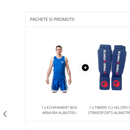
Palmare/Palete Box/Arte Martiale
Perne Antrenament Arte Martiale
PACHETE SI PROMOTII
Perne Antebrat/Pao
Manechini Arte Martiale
Echipament Antrenori
Imbracaminte sport
Sorturi Kickboxing / MMA
Tricouri / Maiouri
Trening/Compleu
Bluze / Hanorace/Geci
Sepci / Caciuli
Echipament compresie
Genti Echipament
1 x ECHIPAMENT BOX
1 x TIBIERE CU VELCRO 
Proteze/Protectii dentare
ARMURA ALBASTRU
STRIKESPORTS ALBASTR
Lupte/Wrestling
Incaltaminte