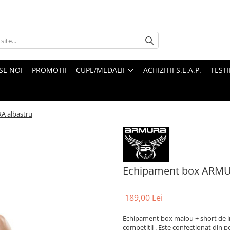
SE NOI
PROMOTII
CUPE/MEDALII
ACHIZITII S.E.A.P.
TEST
A albastru
Echipament box ARMU
189,00 Lei
Echipament box maiou + short de inal
competitii . Este confectionat din po