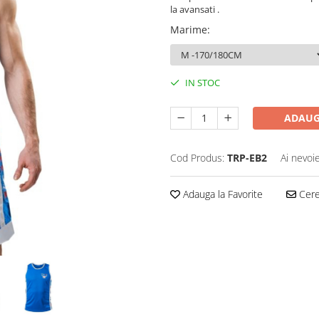
la avansati .
Marime
:
IN STOC
ADAUG
Cod Produs:
TRP-EB2
Ai nevoi
Adauga la Favorite
Cere 