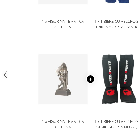
Palmare/Palete Box/Arte Martiale
Perne Antrenament Arte Martiale
1 x FIGURINA TEMATICA
1 x TIBIERE CU VELCRO 
Perne Antebrat/Pao
ATLETISM
STRIKESPORTS ALBASTR
Manechini Arte Martiale
Echipament Antrenori
Imbracaminte sport
Sorturi Kickboxing / MMA
Tricouri / Maiouri
Trening/Compleu
Bluze / Hanorace/Geci
Sepci / Caciuli
Echipament compresie
Genti Echipament
Proteze/Protectii dentare
1 x FIGURINA TEMATICA
1 x TIBIERE CU VELCRO 
Lupte/Wrestling
ATLETISM
STRIKESPORTS NEGRE,
Incaltaminte