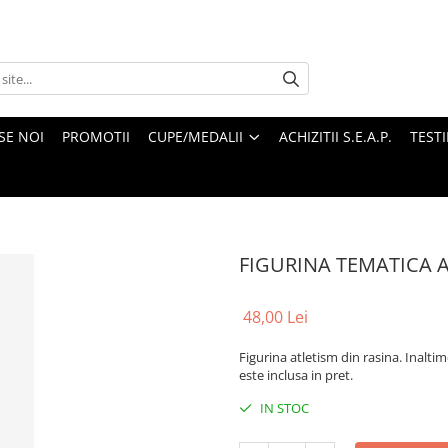
SE NOI
PROMOTII
CUPE/MEDALII
ACHIZITII S.E.A.P.
TEST
FIGURINA TEMATICA 
48,00 Lei
Figurina atletism din rasina. Inalti
este inclusa in pret.
IN STOC