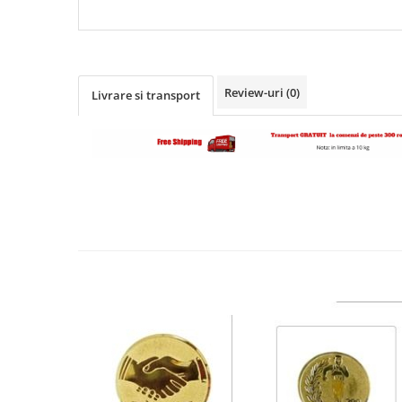
Dresuri/Echipament
Accesorii Lupte/Wrestling
Suprafete de lupta/Dotari sala
Suprafete de Lupta/Antrenament
Review-uri
(0)
Livrare si transport
Dotari Sala/Dojo
Nutritie
Shakere
Proteine & Aminoacizi
Suplimente pt Masa Musculara
PRE-Workout
Ardere/Slabire
Creatina
Vitamine/Minerale
Medicina Sportiva/Recuperare