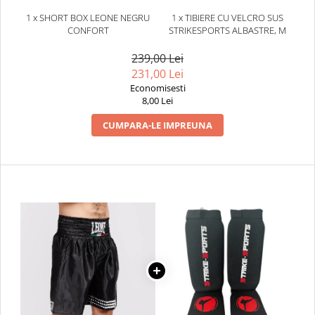
Dresuri/Echipament
1 x SHORT BOX LEONE NEGRU
1 x TIBIERE CU VELCRO SUS
CONFORT
STRIKESPORTS ALBASTRE, M
Accesorii Lupte/Wrestling
Suprafete de lupta/Dotari sala
239,00 Lei
Suprafete de Lupta/Antrenament
231,00 Lei
Economisesti
Dotari Sala/Dojo
8,00 Lei
Nutritie
CUMPARA-LE IMPREUNA
Shakere
Proteine & Aminoacizi
Suplimente pt Masa Musculara
PRE-Workout
Ardere/Slabire
Creatina
Vitamine/Minerale
Medicina Sportiva/Recuperare