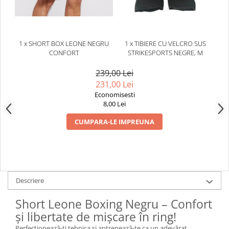
1 x SHORT BOX LEONE NEGRU
1 x TIBIERE CU VELCRO SUS
CONFORT
STRIKESPORTS NEGRE, M
239,00 Lei
231,00 Lei
Economisesti
8,00 Lei
CUMPARA-LE IMPREUNA
Descriere
Short Leone Boxing Negru – Confort
și libertate de mișcare în ring!
Perfecționează-ți tehnica și antrenează-te ca un adevărat