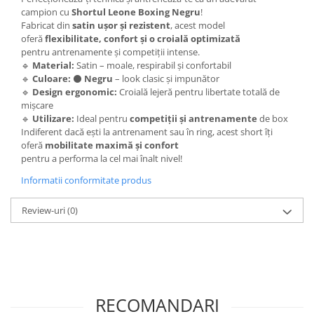
campion cu
Shortul Leone Boxing Negru
!
Fabricat din
satin ușor și rezistent
, acest model
oferă
flexibilitate, confort și o croială optimizată
pentru antrenamente și competiții intense.
🔹
Material:
Satin – moale, respirabil și confortabil
🔹
Culoare:
⚫
Negru
– look clasic și impunător
🔹
Design ergonomic:
Croială lejeră pentru libertate totală de
mișcare
🔹
Utilizare:
Ideal pentru
competiții și antrenamente
de box
Indiferent dacă ești la antrenament sau în ring, acest short îți
oferă
mobilitate maximă și confort
pentru a performa la cel mai înalt nivel!
Informatii conformitate produs
Review-uri
(0)
RECOMANDARI