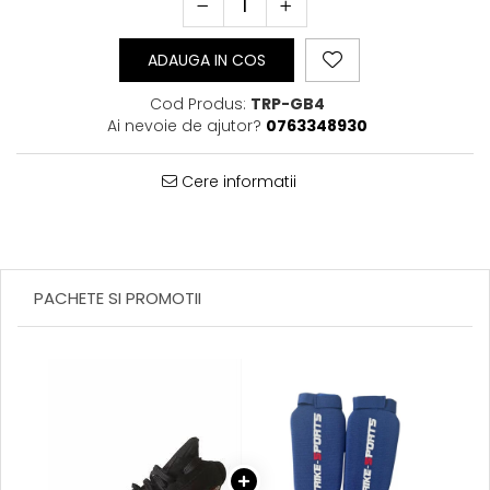
Perne Antebrat/Pao
Manechini Arte Martiale
ADAUGA IN COS
Echipament Antrenori
Imbracaminte sport
Cod Produs:
TRP-GB4
Ai nevoie de ajutor?
0763348930
Sorturi Kickboxing / MMA
Tricouri / Maiouri
Cere informatii
Trening/Compleu
Bluze / Hanorace/Geci
Sepci / Caciuli
Echipament compresie
Genti Echipament
PACHETE SI PROMOTII
Proteze/Protectii dentare
Lupte/Wrestling
Incaltaminte
Dresuri/Echipament
Accesorii Lupte/Wrestling
Suprafete de lupta/Dotari sala