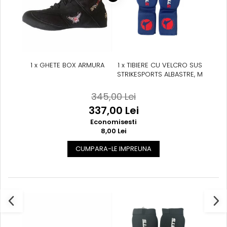
Suprafete de Lupta/Antrenament
Dotari Sala/Dojo
Nutritie
Shakere
Proteine & Aminoacizi
Suplimente pt Masa Musculara
1 x GHETE BOX ARMURA
1 x TIBIERE CU VELCRO SUS
STRIKESPORTS ALBASTRE, M
PRE-Workout
Ardere/Slabire
345,00 Lei
Creatina
337,00 Lei
Vitamine/Minerale
Economisesti
Medicina Sportiva/Recuperare
8,00 Lei
CUMPARA-LE IMPREUNA