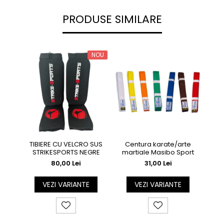
PRODUSE SIMILARE
NOU
TIBIERE CU VELCRO SUS
Centura karate/arte
TIB
STRIKESPORTS NEGRE
martiale Masibo Sport
80,00 Lei
31,00 Lei
VEZI VARIANTE
VEZI VARIANTE