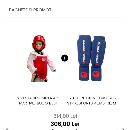
Suprafete de Lupta/Antrenament
Dotari Sala/Dojo
PACHETE SI PROMOTII
Nutritie
Shakere
Proteine & Aminoacizi
Suplimente pt Masa Musculara
PRE-Workout
Ardere/Slabire
Creatina
Vitamine/Minerale
Medicina Sportiva/Recuperare
1 x VESTA REVESIBILA ARTE
1 x TIBIERE CU VELCRO SUS
MARTIALE BUDO BEST
STRIKESPORTS ALBASTRE, M
314,00 Lei
306,00 Lei