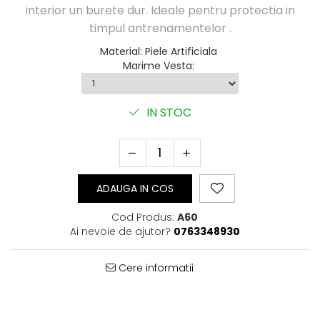
interior un burete dur. Ideale pentru protectia in
Perne Antebrat/Pao
timpul antrenamentelor .
Manechini Arte Martiale
Echipament Antrenori
Material
:
Piele Artificiala
Marime Vesta
:
Imbracaminte sport
Sorturi Kickboxing / MMA
Tricouri / Maiouri
IN STOC
Trening/Compleu
Bluze / Hanorace/Geci
Sepci / Caciuli
Echipament compresie
ADAUGA IN COS
Genti Echipament
Proteze/Protectii dentare
Cod Produs:
A60
Lupte/Wrestling
Ai nevoie de ajutor?
0763348930
Incaltaminte
Dresuri/Echipament
Cere informatii
Accesorii Lupte/Wrestling
Suprafete de lupta/Dotari sala