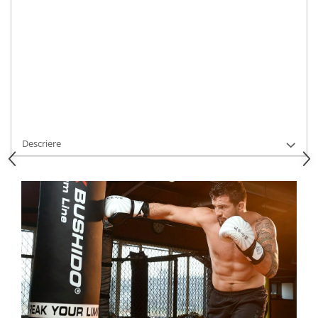
Dresuri/Echipament
STOC EPUIZAT
Accesorii Lupte/Wrestling
Durata de livrare:
1
Suprafete de lupta/Dotari sala
Cod Produs:
DBX-10V3
Ai nevoie de ajutor?
0763348930
Suprafete de Lupta/Antrenament
Dotari Sala/Dojo
Adauga la Favorite
Cere informatii
Nutritie
Shakere
Descriere
Proteine & Aminoacizi
Suplimente pt Masa Musculara
PRE-Workout
Ardere/Slabire
Creatina
Vitamine/Minerale
Medicina Sportiva/Recuperare