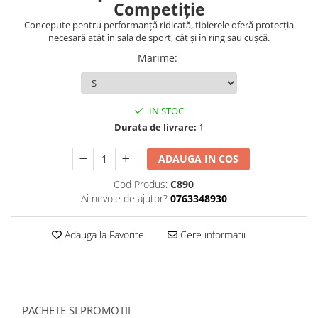
Competiție
Dresuri/Echipament
Concepute pentru performanță ridicată, tibierele oferă protecția
Accesorii Lupte/Wrestling
necesară atât în sala de sport, cât și în ring sau cușcă.
Suprafete de lupta/Dotari sala
Marime
:
Suprafete de Lupta/Antrenament
Dotari Sala/Dojo
Nutritie
IN STOC
Durata de livrare:
1
Shakere
Proteine & Aminoacizi
ADAUGA IN COS
Suplimente pt Masa Musculara
Cod Produs:
C890
PRE-Workout
Ai nevoie de ajutor?
0763348930
Ardere/Slabire
Creatina
Adauga la Favorite
Cere informatii
Vitamine/Minerale
Medicina Sportiva/Recuperare
PACHETE SI PROMOTII