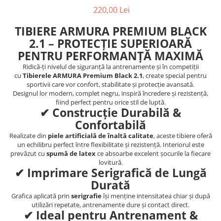
220,00 Lei
Palmare/Palete Box/Arte Martiale
TIBIERE ARMURA PREMIUM BLACK
Perne Antrenament Arte Martiale
2.1 – PROTECȚIE SUPERIOARĂ
Perne Antebrat/Pao
PENTRU PERFORMANȚĂ MAXIMĂ
Manechini Arte Martiale
Echipament Antrenori
Ridică-ți nivelul de siguranță la antrenamente și în competiții
cu
Tibierele ARMURA Premium Black 2.1
, create special pentru
Imbracaminte sport
sportivii care vor confort, stabilitate și protecție avansată.
Designul lor modern, complet negru, inspiră încredere și rezistență,
Sorturi Kickboxing / MMA
fiind perfect pentru orice stil de luptă.
✔ Construcție Durabilă &
Tricouri / Maiouri
Confortabilă
Trening/Compleu
Bluze / Hanorace/Geci
Realizate din
piele artificială de înaltă calitate
, aceste tibiere oferă
un echilibru perfect între flexibilitate și rezistență. Interiorul este
Sepci / Caciuli
prevăzut cu
spumă de latex
ce absoarbe excelent șocurile la fiecare
Echipament compresie
lovitură.
✔ Imprimare Serigrafică de Lungă
Genti Echipament
Durată
Proteze/Protectii dentare
Grafica aplicată prin
serigrafie
își menține intensitatea chiar și după
Lupte/Wrestling
utilizări repetate, antrenamente dure și contact direct.
✔ Ideal pentru Antrenament &
Incaltaminte