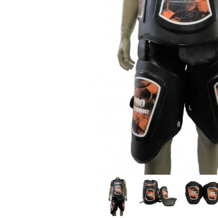
Saci/Ingreunari/Veste cu Greutati
Saci/Dispozitive cu baza
Accesorii Fitness
Saci box uppercut/clepsidra
Funii/Franghii Antrenament
Saci box gonflabili
Imbracaminte pt Fitness
Sisteme de prindere/Accesorii
Benzi Alergare
Minge/Para cu dubla fixare
Biciclete/Spinning
Platforma/Para box
Perne/Echipamente perete
Corzi/Benzi Elastice/Expandere
ArteMartiale/Karate/Kickboxing
Stander/Suport
Kimono / Gi / Dobok Arte Martiale
Tibiere/Glezniere Arte
Martiale/Karate/Kickboxing
Protectii Arte Martiale Karate
Centuri Arte Martiale/Karate
Arme Arte Martiale
Accesorii/Diverse
Bandaje/Fese/Manusi protectie
Palmare/Perne
Antrenament/Manechini