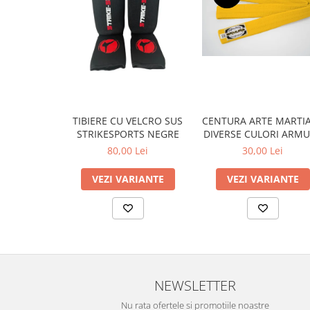
Dresuri/Echipament
Accesorii Lupte/Wrestling
Suprafete de lupta/Dotari sala
Suprafete de Lupta/Antrenament
Dotari Sala/Dojo
Nutritie
CENTURA ARTE MARTIA
TIBIERE CU VELCRO SUS
Shakere
DIVERSE CULORI
STRIKESPORTS NEGRE
Proteine & Aminoacizi
30,00 Lei
80,00 Lei
Suplimente pt Masa Musculara
VEZI VARIANTE
VEZI VARIANTE
PRE-Workout
Ardere/Slabire
Creatina
Vitamine/Minerale
Medicina Sportiva/Recuperare
NEWSLETTER
Nu rata ofertele si promotiile noastre