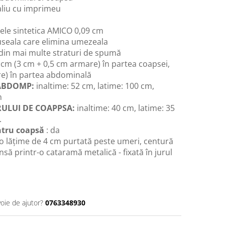
aliu cu imprimeu
iele sintetica AMICO 0,09 cm
seala care elimina umezeala
 din mai multe straturi de spumă
 cm (3 cm + 0,5 cm armare) în partea coapsei,
ire) în partea abdominală
 ABDOMP:
inaltime: 52 cm, latime: 100 cm,
m
ULUI DE COAPPSA:
inaltime: 40 cm, latime: 35
.
ntru coapsă
: da
o lățime de 4 cm purtată peste umeri, centură
nsă printr-o cataramă metalică - fixată în jurul
voie de ajutor?
0763348930