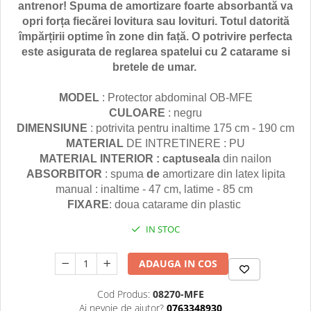
antrenor!
Spuma de amortizare foarte absorbantă va
Palmare/Palete Box/Arte Martiale
opri forța fiecărei lovitura sau lovituri.
Totul datorită
împărțirii optime în zone din față.
O potrivire perfecta
Perne Antrenament Arte Martiale
este asigurata de reglarea spatelui cu 2 catarame si
Perne Antebrat/Pao
bretele de umar.
Manechini Arte Martiale
Echipament Antrenori
MODEL
: Protector abdominal OB-MFE
CULOARE
: negru
Imbracaminte sport
DIMENSIUNE
: potrivita pentru inaltime 175 cm - 190 cm
Sorturi Kickboxing / MMA
MATERIAL
DE INTRETINERE : PU
Tricouri / Maiouri
MATERIAL INTERIOR :
captuseala
din nailon
Trening/Compleu
ABSORBITOR
: spuma
de
amortizare din latex lipita
manual
: inaltime - 47 cm, latime - 85 cm
Bluze / Hanorace/Geci
FIXARE
: doua catarame din plastic
Sepci / Caciuli
Echipament compresie
IN STOC
Genti Echipament
Proteze/Protectii dentare
ADAUGA IN COS
Lupte/Wrestling
Cod Produs:
08270-MFE
Incaltaminte
Ai nevoie de ajutor?
0763348930