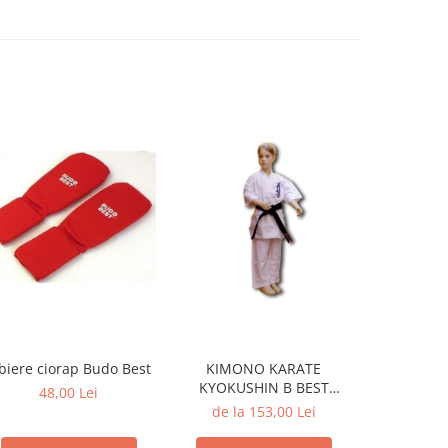
biere ciorap Budo Best
KIMONO KARATE
Easy-h
KYOKUSHIN B BEST
48,00 Lei
51
STANDARD
de la 153,00 Lei