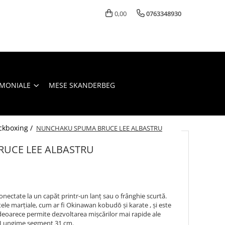
0,00
0763348930
IMONIALE
MESE SKANDERBEG
ckboxing /
NUNCHAKU SPUMA BRUCE LEE ALBASTRU
UCE LEE ALBASTRU
ectate la un capăt printr-un lanț sau o frânghie scurtă.
tele marțiale, cum ar fi Okinawan kobudō și karate , și este
deoarece permite dezvoltarea mișcărilor mai rapide ale
. Lungime segment 31 cm.