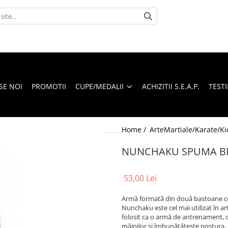
SE NOI
PROMOTII
CUPE/MEDALII
ACHIZITII S.E.A.P.
TEST
Home /
ArteMartiale/Karate/Ki
NUNCHAKU SPUMA BR
53,00 Lei
Armă formată din două bastoane con
Nunchaku este cel mai utilizat în ar
folosit ca o armă de antrenament, 
mâinilor și îmbunătățește postura