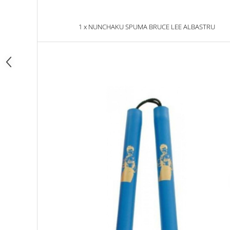
Dresuri/Echipament
Accesorii Lupte/Wrestling
1 x NUNCHAKU SPUMA BRUCE LEE ALBASTRU
Suprafete de lupta/Dotari sala
Suprafete de Lupta/Antrenament
Dotari Sala/Dojo
Nutritie
Shakere
Proteine & Aminoacizi
Suplimente pt Masa Musculara
PRE-Workout
Ardere/Slabire
Creatina
Vitamine/Minerale
Medicina Sportiva/Recuperare