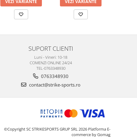
VEZI VARIANTE
VEZI VARIANTE
VEZI 
SUPORT CLIENTI
Luni - Vineri: 10-18
COMENZI ONLINE 24/24
TEL-0763348930
0763348930
contact@strike-sports.ro
©Copyright SC STRIKESPORTS GRUP SRL 2026
Platforma E-
commerce by Gomag