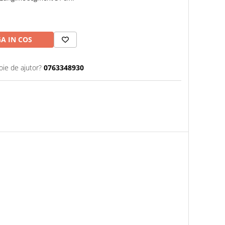
A IN COS
oie de ajutor?
0763348930