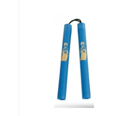
Palmare/Palete Box/Arte Martiale
Perne Antrenament Arte Martiale
Perne Antebrat/Pao
Manechini Arte Martiale
Echipament Antrenori
Imbracaminte sport
Sorturi Kickboxing / MMA
Tricouri / Maiouri
Trening/Compleu
Bluze / Hanorace/Geci
Sepci / Caciuli
Echipament compresie
Genti Echipament
Proteze/Protectii dentare
Lupte/Wrestling
Incaltaminte