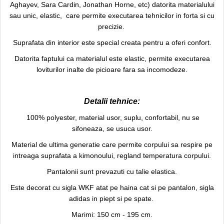
Aghayev, Sara Cardin, Jonathan Horne, etc) datorita
materialului
Palmare/Palete Box/Arte Martiale
sau unic, elastic, care permite executarea tehnicilor in forta si cu
precizie.
Perne Antrenament Arte Martiale
Perne Antebrat/Pao
Suprafata din interior este special creata pentru a oferi confort.
Manechini Arte Martiale
Datorita faptului ca materialul este elastic, permite executarea
Echipament Antrenori
loviturilor inalte de picioare fara sa incomodeze.
Imbracaminte sport
Sorturi Kickboxing / MMA
Detalii tehnice:
Tricouri / Maiouri
100% polyester, material usor, suplu, confortabil, nu se
Trening/Compleu
sifoneaza, se usuca usor.
Bluze / Hanorace/Geci
Material de ultima generatie care permite corpului sa respire pe
Sepci / Caciuli
intreaga suprafata a kimonoului, regland temperatura corpului.
Echipament compresie
Pantalonii sunt prevazuti cu talie elastica.
Genti Echipament
Este decorat cu sigla WKF atat pe haina cat si pe pantalon, sigla
Proteze/Protectii dentare
adidas in piept si pe spate.
Lupte/Wrestling
Marimi: 150 cm - 195 cm.
Incaltaminte