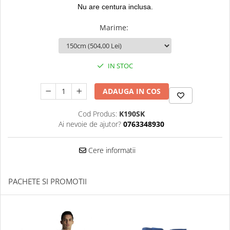
Nu are centura inclusa.
Dresuri/Echipament
Accesorii Lupte/Wrestling
Marime
:
Suprafete de lupta/Dotari sala
Suprafete de Lupta/Antrenament
Dotari Sala/Dojo
IN STOC
Nutritie
ADAUGA IN COS
Shakere
Proteine & Aminoacizi
Cod Produs:
K190SK
Suplimente pt Masa Musculara
Ai nevoie de ajutor?
0763348930
PRE-Workout
Ardere/Slabire
Cere informatii
Creatina
Vitamine/Minerale
PACHETE SI PROMOTII
Medicina Sportiva/Recuperare