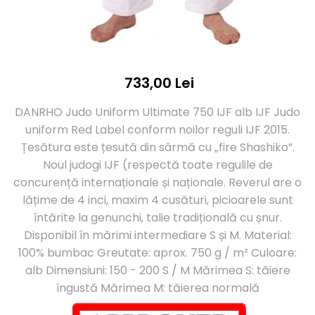
Perne Antebrat/Pao
Manechini Arte Martiale
Echipament Antrenori
Imbracaminte sport
733,00 Lei
Sorturi Kickboxing / MMA
Tricouri / Maiouri
DANRHO Judo Uniform Ultimate 750 IJF alb IJF Judo
Trening/Compleu
uniform Red Label conform noilor reguli IJF 2015.
Bluze / Hanorace/Geci
Țesătura este țesută din sârmă cu „fire Shashiko”.
Sepci / Caciuli
Noul judogi IJF (respectă toate regulile de
Echipament compresie
concurență internaționale și naționale. Reverul are o
Genti Echipament
lățime de 4 inci, maxim 4 cusături, picioarele sunt
Proteze/Protectii dentare
întărite la genunchi, talie tradițională cu șnur.
Lupte/Wrestling
Disponibil în mărimi intermediare S și M. Material:
Incaltaminte
100% bumbac Greutate: aprox. 750 g / m² Culoare:
Dresuri/Echipament
alb Dimensiuni: 150 - 200 S / M Mărimea S: tăiere
Accesorii Lupte/Wrestling
îngustă Mărimea M: tăierea normală
Suprafete de lupta/Dotari sala