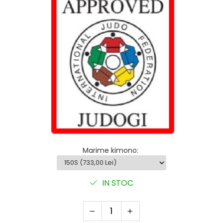
Suprafete de Lupta/Antrenament
Dotari Sala/Dojo
Nutritie
Shakere
Proteine & Aminoacizi
Suplimente pt Masa Musculara
PRE-Workout
Ardere/Slabire
Creatina
Vitamine/Minerale
Medicina Sportiva/Recuperare
Marime kimono
:
IN STOC