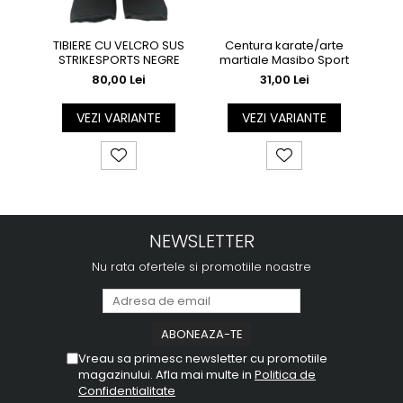
TIBIERE CU VELCRO SUS
Centura karate/arte
TIB
STRIKESPORTS NEGRE
martiale Masibo Sport
80,00 Lei
31,00 Lei
VEZI VARIANTE
VEZI VARIANTE
NEWSLETTER
Nu rata ofertele si promotiile noastre
Vreau sa primesc newsletter cu promotiile
magazinului. Afla mai multe in
Politica de
Confidentialitate