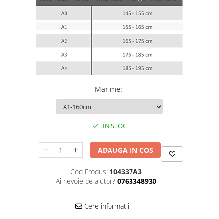
Dresuri/Echipament
Accesorii Lupte/Wrestling
Suprafete de lupta/Dotari sala
Suprafete de Lupta/Antrenament
Dotari Sala/Dojo
Nutritie
Marime
:
Shakere
Proteine & Aminoacizi
Suplimente pt Masa Musculara
IN STOC
PRE-Workout
Ardere/Slabire
ADAUGA IN COS
Creatina
Vitamine/Minerale
Cod Produs:
104337A3
Medicina Sportiva/Recuperare
Ai nevoie de ajutor?
0763348930
Cere informatii