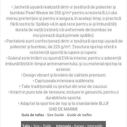
• Jachetă ușoară realizată dintr-o țesătură de poliester și
Palmare/Palete Box/Arte Martiale
bumbac Pearl Weave de 350 g/m² pentru a rezista BJJ-ului
Perne Antrenament Arte Martiale
mereu pretențios și pentru a asigura, în același timp, o practică
Perne Antebrat/Pao
fără restricții.
Spălați-vă în apă rece pentru a-și îmbunătăți
durata de viață (rețineți că uniformele din bumbac se
Manechini Arte Martiale
micșorează după primele spălări).
Echipament Antrenori
• Pantalonii sunt confecționați dintr-o țesătură ripstop ușoară de
Imbracaminte sport
poliester și bumbac, de 225 g/m².
Țesutura ripstop oferă o
rezistență sporită la rupere și rupere.
Sorturi Kickboxing / MMA
• Gulerul este întărit cu spumă EVA la interior, pentru o aderență
Tricouri / Maiouri
îmbunătățită în timpul antrenamentului, și cu material ripstop la
exterior.
Trening/Compleu
• Design vibrant și broderii de calitate premium.
Bluze / Hanorace/Geci
• Captuseala interioara sublimata.
Sepci / Caciuli
• Talie tradițională cu șireturi din snur de cauciuc.
Echipament compresie
• Intarit in punctele de tensiune, inclusiv in genunchi, pentru o
durabilitate sporita.
Genti Echipament
• Adaptat la sportivii de top și la standardele IBJJF.
Proteze/Protectii dentare
GHID DE MARIMI
Lupte/Wrestling
Incaltaminte