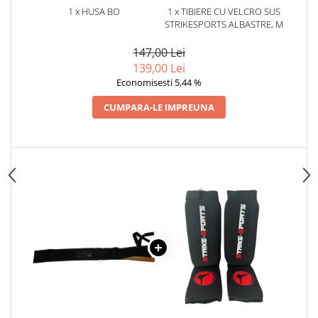
1 x HUSA BO
1 x TIBIERE CU VELCRO SUS
Dresuri/Echipament
STRIKESPORTS ALBASTRE, M
Accesorii Lupte/Wrestling
Suprafete de lupta/Dotari sala
147,00 Lei
139,00 Lei
Suprafete de Lupta/Antrenament
Economisesti 5,44 %
Dotari Sala/Dojo
CUMPARA-LE IMPREUNA
Nutritie
Shakere
Proteine & Aminoacizi
Suplimente pt Masa Musculara
PRE-Workout
Ardere/Slabire
Creatina
Vitamine/Minerale
Medicina Sportiva/Recuperare