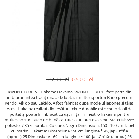
Saci/Ingreunari/Veste cu Greutati
Saci/Dispozitive cu baza
Accesorii Fitness
Saci box uppercut/clepsidra
Funii/Franghii Antrenament
Saci box gonflabili
Imbracaminte pt Fitness
Sisteme de prindere/Accesorii
Benzi Alergare
Minge/Para cu dubla fixare
Biciclete/Spinning
Platforma/Para box
Perne/Echipamente perete
Corzi/Benzi Elastice/Expandere
ArteMartiale/Karate/Kickboxing
Stander/Suport
Kimono / Gi / Dobok Arte Martiale
Tibiere/Glezniere Arte
377,00 Lei
335,00 Lei
Martiale/Karate/Kickboxing
KWON CLUBLINE Hakama Hakama KWON CLUBLINE face parte din
Protectii Arte Martiale Karate
îmbrăcămintea tradițională de luptă a multor sporturi Budo precum
Centuri Arte Martiale/Karate
Kendo, Aikido sau Lakido. A fost fabricat după modelul japonez și tăiat.
Arme Arte Martiale
Acest Hakama realizat din țesături mixte durabile este confortabil de
purtat și poate fi îmbrăcat cu ușurință. Primești o hakama pentru
Accesorii/Diverse
multe sporturi Budo de bună calitate la un preț excelent. Material: 65%
Bandaje/Fese/Manusi protectie
poliester / 35% bumbac Culoare: Negru Dimensiuni: 150 - 190 cm Tabel
cu marimi Hakama: Dimensiune 150 cm lungime * 96, jap.Größe
Palmare/Perne
(aprox.) 25 Dimensiune 160 cm lungime * 100, jap.Größe (aprox. ) 26
Antrenament/Manechini