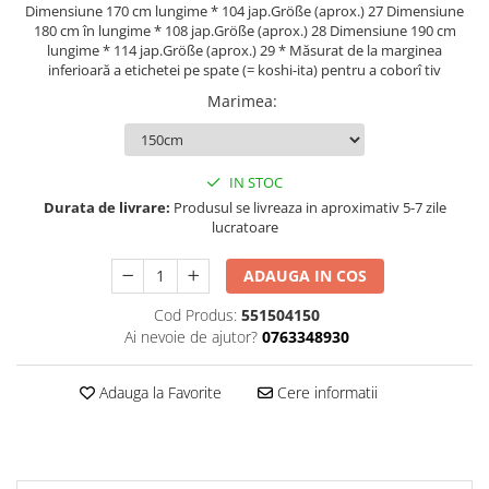
Dimensiune 170 cm lungime * 104 jap.Größe (aprox.) 27 Dimensiune
180 cm în lungime * 108 jap.Größe (aprox.) 28 Dimensiune 190 cm
Palmare/Palete Box/Arte Martiale
lungime * 114 jap.Größe (aprox.) 29 * Măsurat de la marginea
Perne Antrenament Arte Martiale
inferioară a etichetei pe spate (= koshi-ita) pentru a coborî tiv
Perne Antebrat/Pao
Marimea
:
Manechini Arte Martiale
Echipament Antrenori
Imbracaminte sport
IN STOC
Durata de livrare:
Produsul se livreaza in aproximativ 5-7 zile
Sorturi Kickboxing / MMA
lucratoare
Tricouri / Maiouri
Trening/Compleu
ADAUGA IN COS
Bluze / Hanorace/Geci
Cod Produs:
551504150
Sepci / Caciuli
Ai nevoie de ajutor?
0763348930
Echipament compresie
Genti Echipament
Adauga la Favorite
Cere informatii
Proteze/Protectii dentare
Lupte/Wrestling
Incaltaminte