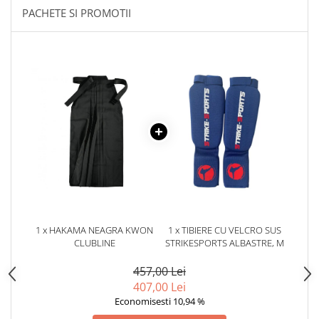
PACHETE SI PROMOTII
Dresuri/Echipament
Accesorii Lupte/Wrestling
Suprafete de lupta/Dotari sala
Suprafete de Lupta/Antrenament
Dotari Sala/Dojo
Nutritie
Shakere
Proteine & Aminoacizi
Suplimente pt Masa Musculara
PRE-Workout
Ardere/Slabire
Creatina
1 x HAKAMA NEAGRA KWON
1 x TIBIERE CU VELCRO SUS
Vitamine/Minerale
CLUBLINE
STRIKESPORTS ALBASTRE, M
Medicina Sportiva/Recuperare
457,00 Lei
407,00 Lei
Economisesti 10,94 %