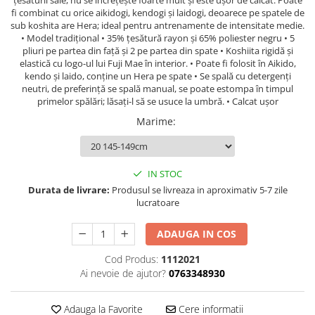
țesăturii sale, nu se încrețește foarte mult și este ușor de călcat. Poate
fi combinat cu orice aikidogi, kendogi și laidogi, deoarece pe spatele de
Palmare/Palete Box/Arte Martiale
sub koshita are Hera; ideal pentru antrenamente de intensitate medie.
• Model tradițional • 35% țesătură rayon și 65% poliester negru • 5
Perne Antrenament Arte Martiale
pliuri pe partea din față și 2 pe partea din spate • Koshiita rigidă și
Perne Antebrat/Pao
elastică cu logo-ul lui Fuji Mae în interior. • Poate fi folosit în Aikido,
Manechini Arte Martiale
kendo și laido, conține un Hera pe spate • Se spală cu detergenți
neutri, de preferință se spală manual, se poate estompa în timpul
Echipament Antrenori
primelor spălări; lăsați-l să se usuce la umbră. • Calcat ușor
Imbracaminte sport
Marime
:
Sorturi Kickboxing / MMA
Tricouri / Maiouri
IN STOC
Trening/Compleu
Durata de livrare:
Produsul se livreaza in aproximativ 5-7 zile
Bluze / Hanorace/Geci
lucratoare
Sepci / Caciuli
Echipament compresie
ADAUGA IN COS
Genti Echipament
Cod Produs:
1112021
Proteze/Protectii dentare
Ai nevoie de ajutor?
0763348930
Lupte/Wrestling
Adauga la Favorite
Cere informatii
Incaltaminte