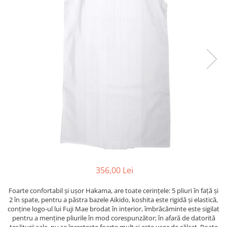
Saci/Ingreunari/Veste cu Greutati
Saci/Dispozitive cu baza
Accesorii Fitness
Saci box uppercut/clepsidra
Funii/Franghii Antrenament
Saci box gonflabili
Imbracaminte pt Fitness
Sisteme de prindere/Accesorii
Benzi Alergare
Minge/Para cu dubla fixare
Biciclete/Spinning
Platforma/Para box
Perne/Echipamente perete
Corzi/Benzi Elastice/Expandere
ArteMartiale/Karate/Kickboxing
Stander/Suport
Kimono / Gi / Dobok Arte Martiale
Tibiere/Glezniere Arte
Martiale/Karate/Kickboxing
Protectii Arte Martiale Karate
Centuri Arte Martiale/Karate
356,00 Lei
Arme Arte Martiale
Accesorii/Diverse
Foarte confortabil și ușor Hakama, are toate cerințele: 5 pliuri în față și
2 în spate, pentru a păstra bazele Aikido, koshita este rigidă și elastică,
Bandaje/Fese/Manusi protectie
conține logo-ul lui Fuji Mae brodat în interior, îmbrăcăminte este sigilat
Palmare/Perne
pentru a menține pliurile în mod corespunzător; în afară de datorită
Antrenament/Manechini