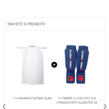
Dresuri/Echipament
Accesorii Lupte/Wrestling
Suprafete de lupta/Dotari sala
PACHETE SI PROMOTII
Suprafete de Lupta/Antrenament
Dotari Sala/Dojo
Nutritie
Shakere
Proteine & Aminoacizi
Suplimente pt Masa Musculara
PRE-Workout
Ardere/Slabire
Creatina
Vitamine/Minerale
Medicina Sportiva/Recuperare
1 x HAKAMA FUJI MAE ALBA
1 x TIBIERE CU VELCRO SUS
STRIKESPORTS ALBASTRE, M