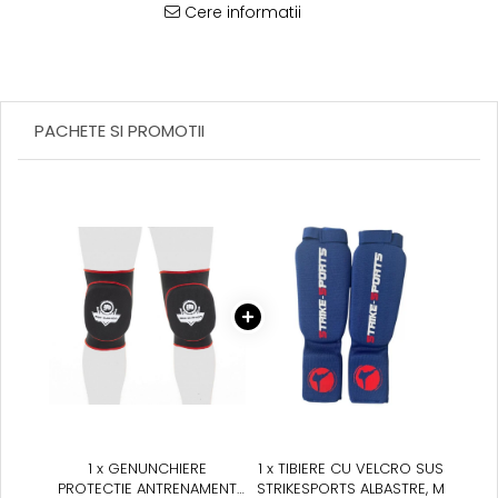
Suprafete de Lupta/Antrenament
Cere informatii
Dotari Sala/Dojo
Nutritie
Shakere
Proteine & Aminoacizi
PACHETE SI PROMOTII
Suplimente pt Masa Musculara
PRE-Workout
Ardere/Slabire
Creatina
Vitamine/Minerale
Medicina Sportiva/Recuperare
1 x GENUNCHIERE
1 x TIBIERE CU VELCRO SUS
PROTECTIE ANTRENAMENT
STRIKESPORTS ALBASTRE, M