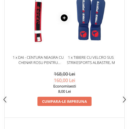
Dresuri/Echipament
Accesorii Lupte/Wrestling
Suprafete de lupta/Dotari sala
Suprafete de Lupta/Antrenament
Dotari Sala/Dojo
Nutritie
Shakere
1 x DAI - CENTURA NEAGRA CU
1 x TIBIERE CU VELCRO SUS
Proteine & Aminoacizi
CHENAR ROSU PENTRU
STRIKESPORTS ALBASTRE, M
QWAN KI DO
Suplimente pt Masa Musculara
168,00 Lei
PRE-Workout
160,00 Lei
Ardere/Slabire
Economisesti
Creatina
8,00 Lei
Vitamine/Minerale
CUMPARA-LE IMPREUNA
Medicina Sportiva/Recuperare