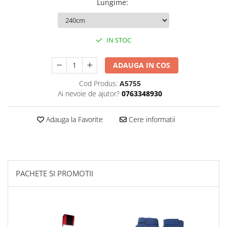
Lungime
:
Palmare/Palete Box/Arte Martiale
Perne Antrenament Arte Martiale
IN STOC
Perne Antebrat/Pao
Manechini Arte Martiale
ADAUGA IN COS
Echipament Antrenori
Cod Produs:
A5755
Imbracaminte sport
Ai nevoie de ajutor?
0763348930
Sorturi Kickboxing / MMA
Tricouri / Maiouri
Adauga la Favorite
Cere informatii
Trening/Compleu
Bluze / Hanorace/Geci
Sepci / Caciuli
Echipament compresie
PACHETE SI PROMOTII
Genti Echipament
Proteze/Protectii dentare
Lupte/Wrestling
Incaltaminte