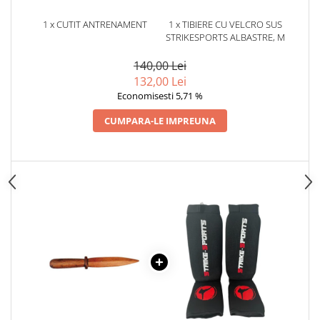
Dresuri/Echipament
1 x CUTIT ANTRENAMENT
1 x TIBIERE CU VELCRO SUS
Accesorii Lupte/Wrestling
STRIKESPORTS ALBASTRE, M
Suprafete de lupta/Dotari sala
140,00 Lei
Suprafete de Lupta/Antrenament
132,00 Lei
Dotari Sala/Dojo
Economisesti 5,71 %
Nutritie
CUMPARA-LE IMPREUNA
Shakere
Proteine & Aminoacizi
Suplimente pt Masa Musculara
PRE-Workout
Ardere/Slabire
Creatina
Vitamine/Minerale
Medicina Sportiva/Recuperare