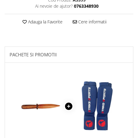
Ai nevoie de ajutor?
0763348930
Palmare/Palete Box/Arte Martiale
Perne Antrenament Arte Martiale
Adauga la Favorite
Cere informatii
Perne Antebrat/Pao
Manechini Arte Martiale
Echipament Antrenori
Imbracaminte sport
PACHETE SI PROMOTII
Sorturi Kickboxing / MMA
Tricouri / Maiouri
Trening/Compleu
Bluze / Hanorace/Geci
Sepci / Caciuli
Echipament compresie
Genti Echipament
Proteze/Protectii dentare
Lupte/Wrestling
Incaltaminte