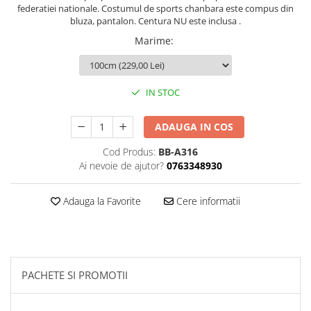
federatiei nationale. Costumul de sports chanbara este compus din
Palmare/Palete Box/Arte Martiale
bluza, pantalon. Centura NU este inclusa .
Perne Antrenament Arte Martiale
Marime
:
Perne Antebrat/Pao
Manechini Arte Martiale
IN STOC
Echipament Antrenori
Imbracaminte sport
ADAUGA IN COS
Sorturi Kickboxing / MMA
Cod Produs:
BB-A316
Tricouri / Maiouri
Ai nevoie de ajutor?
0763348930
Trening/Compleu
Bluze / Hanorace/Geci
Adauga la Favorite
Cere informatii
Sepci / Caciuli
Echipament compresie
Genti Echipament
Proteze/Protectii dentare
PACHETE SI PROMOTII
Lupte/Wrestling
Incaltaminte