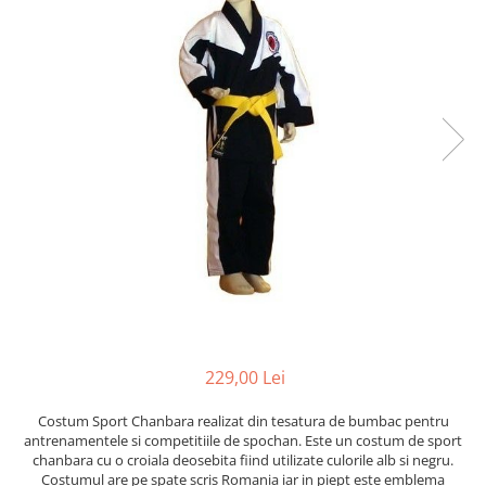
Saci/Ingreunari/Veste cu Greutati
Saci/Dispozitive cu baza
Accesorii Fitness
Saci box uppercut/clepsidra
Funii/Franghii Antrenament
Saci box gonflabili
Imbracaminte pt Fitness
Sisteme de prindere/Accesorii
Benzi Alergare
Minge/Para cu dubla fixare
Biciclete/Spinning
Platforma/Para box
Perne/Echipamente perete
Corzi/Benzi Elastice/Expandere
ArteMartiale/Karate/Kickboxing
Stander/Suport
Kimono / Gi / Dobok Arte Martiale
Tibiere/Glezniere Arte
Martiale/Karate/Kickboxing
Protectii Arte Martiale Karate
Centuri Arte Martiale/Karate
229,00 Lei
Arme Arte Martiale
Accesorii/Diverse
Costum Sport Chanbara realizat din tesatura de bumbac pentru
Bandaje/Fese/Manusi protectie
antrenamentele si competitiile de spochan. Este un costum de sport
chanbara cu o croiala deosebita fiind utilizate culorile alb si negru.
Palmare/Perne
Costumul are pe spate scris Romania iar in piept este emblema
Antrenament/Manechini