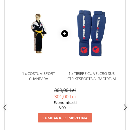
Dresuri/Echipament
Accesorii Lupte/Wrestling
Suprafete de lupta/Dotari sala
Suprafete de Lupta/Antrenament
Dotari Sala/Dojo
Nutritie
Shakere
Proteine & Aminoacizi
Suplimente pt Masa Musculara
1 x COSTUM SPORT
1 x TIBIERE CU VELCRO SUS
PRE-Workout
CHANBARA
STRIKESPORTS ALBASTRE, M
Ardere/Slabire
309,00 Lei
Creatina
301,00 Lei
Vitamine/Minerale
Economisesti
Medicina Sportiva/Recuperare
8,00 Lei
CUMPARA-LE IMPREUNA