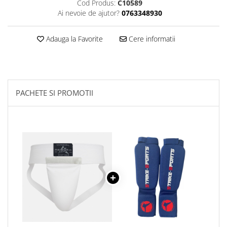
Cod Produs:
C10589
Ai nevoie de ajutor?
0763348930
Palmare/Palete Box/Arte Martiale
Perne Antrenament Arte Martiale
Adauga la Favorite
Cere informatii
Perne Antebrat/Pao
Manechini Arte Martiale
Echipament Antrenori
Imbracaminte sport
PACHETE SI PROMOTII
Sorturi Kickboxing / MMA
Tricouri / Maiouri
Trening/Compleu
Bluze / Hanorace/Geci
Sepci / Caciuli
Echipament compresie
Genti Echipament
Proteze/Protectii dentare
Lupte/Wrestling
Incaltaminte