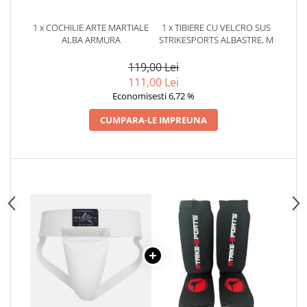
Dresuri/Echipament
1 x COCHILIE ARTE MARTIALE
1 x TIBIERE CU VELCRO SUS
Accesorii Lupte/Wrestling
ALBA ARMURA
STRIKESPORTS ALBASTRE, M
Suprafete de lupta/Dotari sala
119,00 Lei
Suprafete de Lupta/Antrenament
111,00 Lei
Dotari Sala/Dojo
Economisesti 6,72 %
Nutritie
CUMPARA-LE IMPREUNA
Shakere
Proteine & Aminoacizi
Suplimente pt Masa Musculara
PRE-Workout
Ardere/Slabire
Creatina
Vitamine/Minerale
Medicina Sportiva/Recuperare