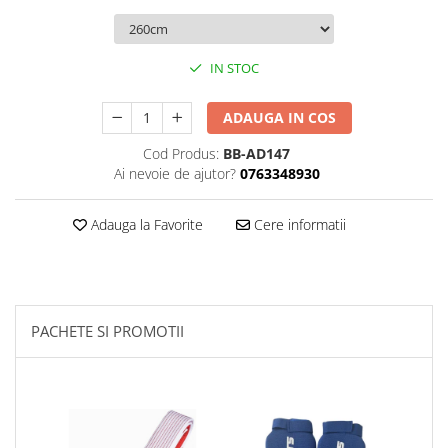
Palmare/Palete Box/Arte Martiale
Perne Antrenament Arte Martiale
IN STOC
Perne Antebrat/Pao
Manechini Arte Martiale
ADAUGA IN COS
Echipament Antrenori
Cod Produs:
BB-AD147
Imbracaminte sport
Ai nevoie de ajutor?
0763348930
Sorturi Kickboxing / MMA
Tricouri / Maiouri
Adauga la Favorite
Cere informatii
Trening/Compleu
Bluze / Hanorace/Geci
Sepci / Caciuli
Echipament compresie
PACHETE SI PROMOTII
Genti Echipament
Proteze/Protectii dentare
Lupte/Wrestling
Incaltaminte