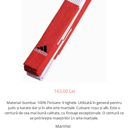
Saci/Ingreunari/Veste cu Greutati
Saci/Dispozitive cu baza
Accesorii Fitness
Saci box uppercut/clepsidra
Funii/Franghii Antrenament
Saci box gonflabili
Imbracaminte pt Fitness
Sisteme de prindere/Accesorii
Benzi Alergare
Minge/Para cu dubla fixare
Biciclete/Spinning
Platforma/Para box
Perne/Echipamente perete
Corzi/Benzi Elastice/Expandere
ArteMartiale/Karate/Kickboxing
Stander/Suport
Kimono / Gi / Dobok Arte Martiale
Tibiere/Glezniere Arte
Martiale/Karate/Kickboxing
Protectii Arte Martiale Karate
163,00 Lei
Centuri Arte Martiale/Karate
Arme Arte Martiale
Material: bumbac 100% Finisare: 9 tighele. Utilizată în general pentru
Accesorii/Diverse
judo și karate dar și în alte arte marțiale. Culoare: roșu și alb. Este o
centură de cea mai bună calitate, cu finisaje excepţionale. O centură ce
Bandaje/Fese/Manusi protectie
se potriveşte maeştrilor î,n arte marţiale.
Palmare/Perne
Marime
:
Antrenament/Manechini