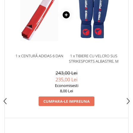
Dresuri/Echipament
Accesorii Lupte/Wrestling
Suprafete de lupta/Dotari sala
Suprafete de Lupta/Antrenament
Dotari Sala/Dojo
Nutritie
Shakere
1 x CENTURĂ ADIDAS 6 DAN
1 x TIBIERE CU VELCRO SUS
STRIKESPORTS ALBASTRE, M
Proteine & Aminoacizi
Suplimente pt Masa Musculara
243,00 Lei
PRE-Workout
235,00 Lei
Economisesti
Ardere/Slabire
8,00 Lei
Creatina
Vitamine/Minerale
CUMPARA-LE IMPREUNA
Medicina Sportiva/Recuperare