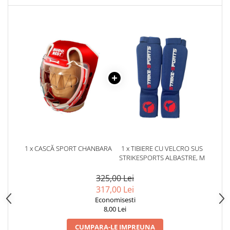
Dresuri/Echipament
Accesorii Lupte/Wrestling
Suprafete de lupta/Dotari sala
Suprafete de Lupta/Antrenament
Dotari Sala/Dojo
Nutritie
Shakere
Proteine & Aminoacizi
Suplimente pt Masa Musculara
PRE-Workout
Ardere/Slabire
1 x CASCĂ SPORT CHANBARA
1 x TIBIERE CU VELCRO SUS
STRIKESPORTS ALBASTRE, M
Creatina
Vitamine/Minerale
325,00 Lei
Medicina Sportiva/Recuperare
317,00 Lei
Economisesti
8,00 Lei
CUMPARA-LE IMPREUNA