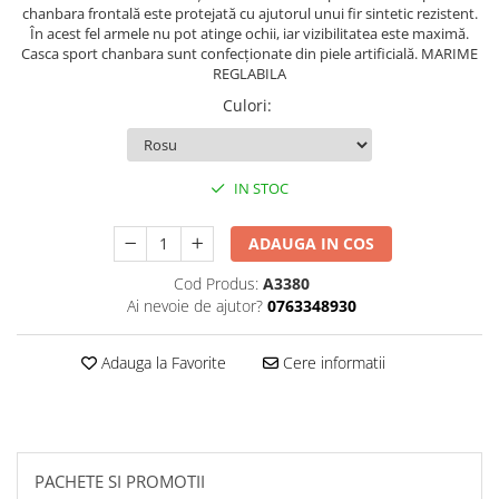
chanbara frontală este protejată cu ajutorul unui fir sintetic rezistent.
Palmare/Palete Box/Arte Martiale
În acest fel armele nu pot atinge ochii, iar vizibilitatea este maximă.
Casca sport chanbara sunt confecționate din piele artificială. MARIME
Perne Antrenament Arte Martiale
REGLABILA
Perne Antebrat/Pao
Culori
:
Manechini Arte Martiale
Echipament Antrenori
Imbracaminte sport
IN STOC
Sorturi Kickboxing / MMA
ADAUGA IN COS
Tricouri / Maiouri
Trening/Compleu
Cod Produs:
A3380
Bluze / Hanorace/Geci
Ai nevoie de ajutor?
0763348930
Sepci / Caciuli
Adauga la Favorite
Cere informatii
Echipament compresie
Genti Echipament
Proteze/Protectii dentare
Lupte/Wrestling
PACHETE SI PROMOTII
Incaltaminte