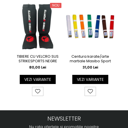
NOU
TIBIERE CU VELCRO SUS
Centura karate/arte
TIB
STRIKESPORTS NEGRE
martiale Masibo Sport
80,00 Lei
31,00 Lei
VEZI VARIANTE
VEZI VARIANTE
NEWSLETTER
Nu rata ofertele si promotiile noastre