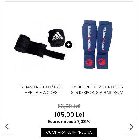
Suprafete de Lupta/Antrenament
Dotari Sala/Dojo
Nutritie
Shakere
Proteine & Aminoacizi
Suplimente pt Masa Musculara
PRE-Workout
Ardere/Slabire
Creatina
Vitamine/Minerale
Medicina Sportiva/Recuperare
1 x BANDAJE BOX/ARTE
1 x TIBIERE CU VELCRO SUS
MARTIALE ADIDAS
STRIKESPORTS ALBASTRE, M
113,00 Lei
105,00 Lei
Economisesti 7,08 %
CUMPARA-LE IMPREUNA