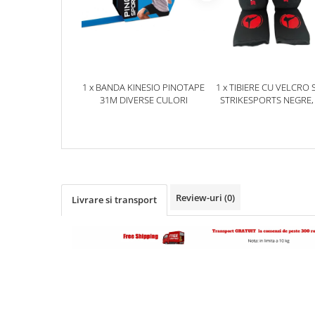
Dresuri/Echipament
Accesorii Lupte/Wrestling
Suprafete de lupta/Dotari sala
Suprafete de Lupta/Antrenament
1 x BANDA KINESIO PINOTAPE
1 x TIBIERE CU VELCRO 
Dotari Sala/Dojo
31M DIVERSE CULORI
STRIKESPORTS NEGRE,
Nutritie
Shakere
Proteine & Aminoacizi
Suplimente pt Masa Musculara
PRE-Workout
Review-uri
(0)
Livrare si transport
Ardere/Slabire
Creatina
Vitamine/Minerale
Medicina Sportiva/Recuperare