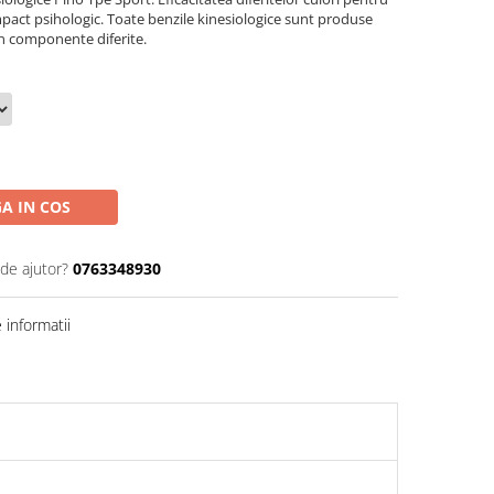
mpact psihologic. Toate benzile kinesiologice sunt produse
in componente diferite.
A IN COS
 de ajutor?
0763348930
informatii