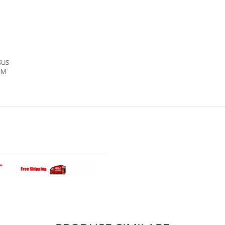
SUS
 M