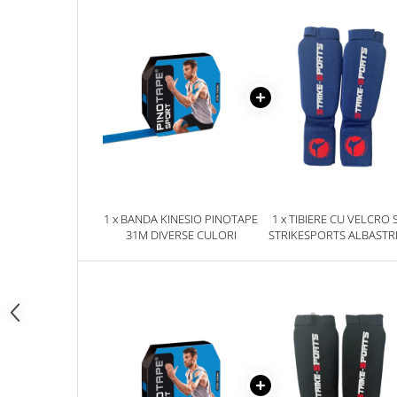
Palmare/Palete Box/Arte Martiale
Perne Antrenament Arte Martiale
Perne Antebrat/Pao
Manechini Arte Martiale
Echipament Antrenori
Imbracaminte sport
Sorturi Kickboxing / MMA
Tricouri / Maiouri
1 x BANDA KINESIO PINOTAPE
1 x TIBIERE CU VELCRO 
Trening/Compleu
31M DIVERSE CULORI
STRIKESPORTS ALBASTR
Bluze / Hanorace/Geci
Sepci / Caciuli
Echipament compresie
Genti Echipament
Proteze/Protectii dentare
Lupte/Wrestling
Incaltaminte