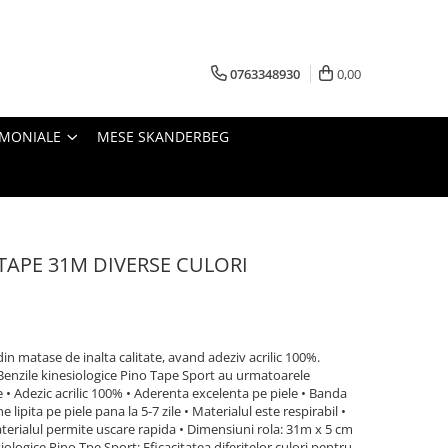
0763348930
0,00
IMONIALE
MESE SKANDERBEG
TAPE 31M DIVERSE CULORI
in matase de inalta calitate, avand adeziv acrilic 100%.
 Benzile kinesiologice Pino Tape Sport au urmatoarele
se • Adezic acrilic 100% • Aderenta excelenta pe piele • Banda
ipita pe piele pana la 5-7 zile • Materialul este respirabil •
aterialul permite uscare rapida • Dimensiuni rola: 31m x 5 cm
iologice Pino Tpe Sport: Eficacitatea diferitelor culori pentru