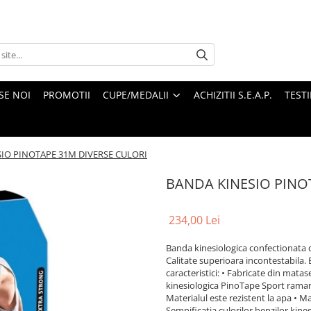
SE NOI
PROMOTII
CUPE/MEDALII
ACHIZITII S.E.A.P.
TEST
IO PINOTAPE 31M DIVERSE CULORI
BANDA KINESIO PINO
234,00 Lei
Banda kinesiologica confectionata d
Calitate superioara incontestabila.
caracteristici: • Fabricate din mata
kinesiologica PinoTape Sport ramane l
Materialul este rezistent la apa • M
Semnificația culorilor benzilor kines