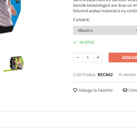
benzile kinesiologice are doar un i
folosind același material și nu conț
Culoare
:
IN STOC
ADAUG
Cod Produs:
REC662
Ai nevoie
Adauga la Favorite
Cere 